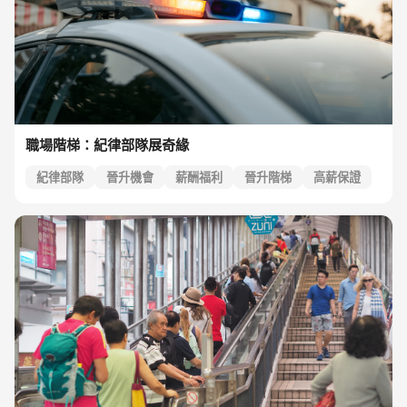
職場階梯：紀律部隊展奇緣
紀律部隊
晉升機會
薪酬福利
晉升階梯
高薪保證