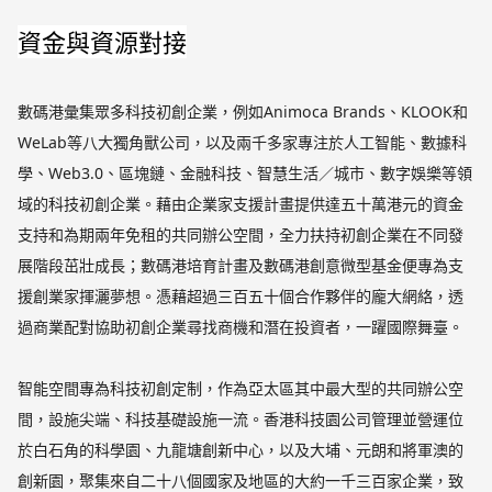
資金與資源對接
數碼港彙集眾多科技初創企業，例如Animoca Brands、KLOOK和
WeLab等八大獨角獸公司，以及兩千多家專注於人工智能、數據科
學、Web3.0、區塊鏈、金融科技、智慧生活／城市、數字娛樂等領
域的科技初創企業。藉由企業家支援計畫提供達五十萬港元的資金
支持和為期兩年免租的共同辦公空間，全力扶持初創企業在不同發
展階段茁壯成長；數碼港培育計畫及數碼港創意微型基金便專為支
援創業家揮灑夢想。憑藉超過三百五十個合作夥伴的龐大網絡，透
過商業配對協助初創企業尋找商機和潛在投資者，一躍國際舞臺。
智能空間專為科技初創定制，作為亞太區其中最大型的共同辦公空
間，設施尖端、科技基礎設施一流。香港科技園公司管理並營運位
於白石角的科學園、九龍塘創新中心，以及大埔、元朗和將軍澳的
創新園，聚集來自二十八個國家及地區的大約一千三百家企業，致