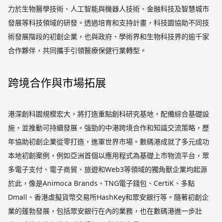
力於生物醫學技術、人工智能與機器人技術、金融科技及智慧城市
發展等科技領域的研發。透過培育和支持計畫，科技園協助不同技
術發展階段的初創企業，也與政府、學術界和生物科技界的逾千家
合作夥伴，共同攜手引領醫療保健行業轉型。
跨境合作與市場拓展
港深創科園規模宏大，將打造重點創科研究基地，配備綜合基礎設
施，並推動可持續發展。強勁的中港跨境合作和知識交流策略，歷
年協助初創企業從零打造，進軍世界市場。數碼港成就了多元成功
本地初創案例，例如亞洲首個以應用程式為基礎上市物流平台，眾
多電子支付、電子商貿、旅遊和Web3等領域的獨角獸企業均起源
於此，像是Animoca Brands、TNG電子錢包、CertiK、多點
Dmall、香港虛擬貨幣交易所HashKey和眾安銀行等。隨著初創企
業的蓬勃發展，包括眾安銀行在內的業務，也在數碼港進一步壯