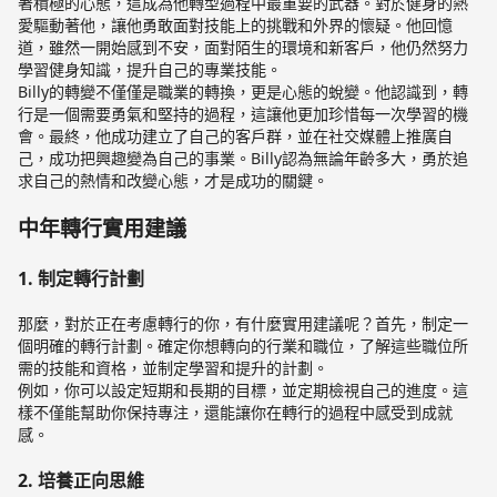
著積極的心態，這成為他轉型過程中最重要的武器。對於健身的熱
愛驅動著他，讓他勇敢面對技能上的挑戰和外界的懷疑。他回憶
道，雖然一開始感到不安，面對陌生的環境和新客戶，他仍然努力
學習健身知識，提升自己的專業技能。
Billy的轉變不僅僅是職業的轉換，更是心態的蛻變。他認識到，轉
行是一個需要勇氣和堅持的過程，這讓他更加珍惜每一次學習的機
會。最終，他成功建立了自己的客戶群，並在社交媒體上推廣自
己，成功把興趣變為自己的事業。Billy認為無論年齡多大，勇於追
求自己的熱情和改變心態，才是成功的關鍵。
中年轉行實用建議
1. 制定轉行計劃
那麼，對於正在考慮轉行的你，有什麼實用建議呢？首先，制定一
個明確的轉行計劃。確定你想轉向的行業和職位，了解這些職位所
需的技能和資格，並制定學習和提升的計劃。
例如，你可以設定短期和長期的目標，並定期檢視自己的進度。這
樣不僅能幫助你保持專注，還能讓你在轉行的過程中感受到成就
感。
2. 培養正向思維