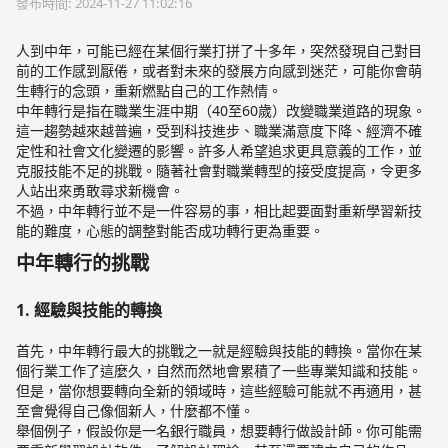
發布時間: 2024-11-27 11:02:16
人到中年，可能已經在某個行業打拼了十多年，突然發現自己對目
前的工作感到厭倦，或者對未來的發展方向感到迷茫，可能你會萌
生轉行的念頭，重新燃點自己的工作熱情。
中年轉行是指在職業生涯中期（40至60歲）改變職業道路的現象。
這一趨勢越來越普遍，受到科技進步、職業滿意度下降、經濟不確
定性和社會文化變遷的影響。許多人希望追求更具意義的工作，並
克服技能不足的挑戰。隨著社會對職業轉型的接受度提高，令更多
人站出來勇敢尋求新機會。
不過，中年轉行並不是一件容易的事，相比起要面對重新學習新技
能的難度，心態的調整對能否成功轉行更為重要。
中年轉行的挑戰
1. 經驗與技能的轉換
首先，中年轉行最大的挑戰之一就是經驗與技能的轉換。當你在某
個行業工作了這麼久，自然而然地會累積了一些專業知識和技能。
但是，當你想要轉向全新的領域時，這些經驗可能就不再適用，甚
至會覺得自己像個新人，什麼都不懂。
舉個例子，假設你是一名銀行職員，想要轉行做設計師。你可能需