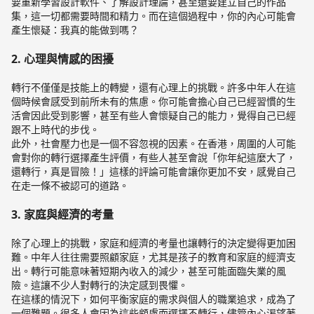
要重新學習設計軟件、了解設計理論，甚至還要建立自己的作品
集，這一切都需要時間和精力。而在這個過程中，你的內心可能會
產生懷疑：我真的能做到嗎？
2. 心理與情感的困擾
轉行不僅僅是技能上的轉變，還有心理上的挑戰。許多中年人在這
個時候會感受到前所未有的焦慮。你可能會擔心自己已經習慣的生
活會因此受到影響，甚至有些人會懷疑自己的能力，覺得自己已經
跟不上時代的步伐。
此外，社會壓力也是一個不容忽視的因素。在香港，周圍的人可能
會對你的轉行選擇產生評價，有些人甚至會說「你年紀這麼大了，
還轉行，真是冒險！」這樣的評論可能會讓你更加不安，感覺自己
在走一條不被認可的道路。
3. 家庭與經濟的考量
除了心理上的挑戰，家庭和經濟的考量也讓轉行的決定變得更加困
難。中年人往往需要照顧家庭，尤其是孩子的教育和家庭的經濟支
出。轉行可能意味著短期內收入的減少，甚至可能面臨失業的風
險。這讓不少人對轉行的決定感到畏懼。
在這樣的情況下，如何平衡家庭的需求與個人的職業追求，成為了
一個難題。很多人會因為這些顧慮而選擇不轉行，儘管內心渴望著