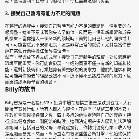
點，獲得勝利。在轉行的過程中，你也需要這樣的勇氣。
3. 接受自己暫時有能力不足的問題
在轉行的過程中，接受自己暫時有能力不足的問題是一個重要的心
態調整。這並不意味著你失去了價值，反而是一個重新學習和成長
的機會。當你進入一個全新的領域時，面對比自己年輕的同事或上
司，可能會感到不安和沮喪。這是非常正常的感受，尤其是當你曾
經在某個行業中擔任領導職位時。
然而，學會放下過去的成就，接受自己是新手的現實，對於適應新
環境至關重要。你可能會發現，年輕的同事不僅擁有新的知識和技
能，還對新技術和行業趨勢有著更敏銳的洞察力。他們的經驗和觀
點可能與你過去的經歷截然不同，這不僅不應該成為你的壓力，反
而應該成為你學習的機會。
Billy的故事
Billy曾經是一名投行VP，投資市場在疫情之後更是跌到谷底，大行
開始有裁員行動，所有人都人心惶惶。在經歷了整整三年的不安，
在政府宣佈恢復通關之後，四十多歲的他決定追隨自己的興趣，轉
行成為健身教練。剛開始的時候，這個決定讓許多人感到無法理解
和認同，包括自己的父母，畢竟從投行工作轉到健身行業，收入的
差距顯而易見。然而，Billy並沒有被這些聲音所打擊，他始終保持