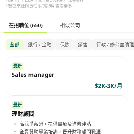
*BRN / 工商註冊號非電話號碼，請勿撥打
*數據來源與責任限制說明
查看更多
在招職位 (650)
相似公司
全部
銀行 / 金融
保險
銷售
行政 / 辦公室助
最新
Sales manager
$2K-3K/月
最新
理財顧問
高競爭薪酬，提供醫療及進修津貼
全資贊助專業培訓，晉升財務顧問職涯