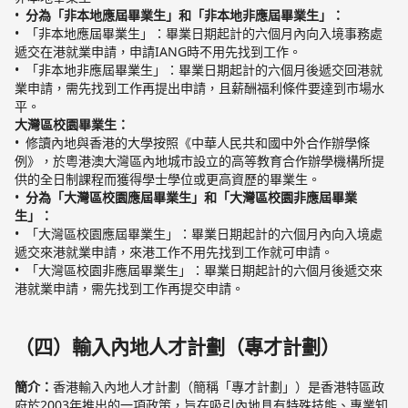
分為「非本地應屆畢業生」和「非本地非應屆畢業生」：
「非本地應屆畢業生」：畢業日期起計的六個月內向入境事務處
遞交在港就業申請，申請IANG時不用先找到工作。
「非本地非應屆畢業生」：畢業日期起計的六個月後遞交回港就
業申請，需先找到工作再提出申請，且薪酬福利條件要達到市場水
平。
大灣區校園畢業生：
修讀內地與香港的大學按照《中華人民共和國中外合作辦學條
例》，於粵港澳大灣區內地城市設立的高等教育合作辦學機構所提
供的全日制課程而獲得學士學位或更高資歷的畢業生。
分為「大灣區校園應屆畢業生」和「大灣區校園非應屆畢業
生」：
「大灣區校園應屆畢業生」：畢業日期起計的六個月內向入境處
遞交來港就業申請，來港工作不用先找到工作就可申請。
「大灣區校園非應屆畢業生」：畢業日期起計的六個月後遞交來
港就業申請，需先找到工作再提交申請。
（四）輸入內地人才計劃（專才計劃）
簡介：
香港輸入內地人才計劃（簡稱「專才計劃」）是香港特區政
府於2003年推出的一項政策，旨在吸引內地具有特殊技能、專業知