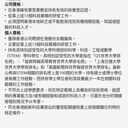
公司資格：
在香港擁有實質業務並持有有效的商業登記證。
從事上述13個科技範疇的研發工作。
必須證明香港本地缺乏或不能輕易找到具備相關技能、知識或經
驗的科技人才。
個人資格：
獲得香港公司聘請在港擔任全職僱員。
主要從事上述13個科技範疇的研發工作。
持有具特別認受性的大學所頒授的科學、科技、工程或數學
（STEM）學科學位。具特別認受性的大學是指在「QS世界大學排
名榜」、「倫敦時報高等教育世界大學排名榜」、「上海交通大學
世界大學學術排名」和「美國新聞與世界報道世界大學排名」最新
公佈與STEM相關的排名榜上首100間的大學。持有碩士或博士學位
者無需工作經驗，而持有學士學位者則須具備最少一年在相關科技
範疇的工作經驗。
不符合上述學歷要求，但在特定範疇上具備良好技術資格、經證
明的專業能力及/或有關經驗和成就的科技人才，可基於充分的理據
按個別情況予以考慮。
符合香港創新科技署發出的獲發配額通知書上就相關職位列明的
特定條件。