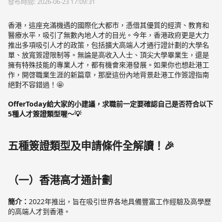
發布時間: 2026-06-23 17:09:31
香港，這座充滿機遇的國際化大都市，憑借其優質的經濟、教育和
醫療水平，吸引了無數內地人才的目光。今年，香港政府更是大力
推出多項吸引人才的政策，包括擴大高端人才通行證計劃的大學名
單、放寬簽證限制等。無論是高收入人士、頂尖大學畢業生，還是
擁有特殊技能的專業人才，都有機會來港發展。如果你也想赴港工
作，開啓職業生涯的新篇章，那麼這份內地背景赴港工作簽證指南
絕對不容錯過！🤩
OfferToday給大家的小建議，求職前一定要確認自己是否符合以下
5種人才簽證類型喔～💡
五種簽證類型及申請條件全解讀！🎉
（一）香港高才通計劃
簡介：
2022年推出，旨在吸引世界各地具備豐富工作經驗及高學歷
的高端人才到香港。