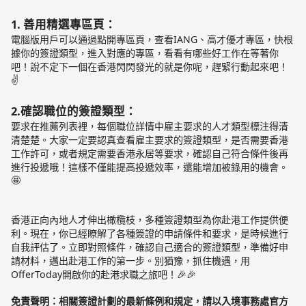
1. 善用精選專區頁：
電腦版用戶可以通過點開專區頁，查看IANG、高才優才專區，快根
據你的簽證類型，進入對應的專區，看看有哪些好工作在等著你
吧！說不定下一個在香港閃閃發光的就是你呢，趕緊行動起來吧！
✌️
2.確認職位的簽證類型
：
要求在推薦列表裡，每個職位詳情中雇主要求的人才類型標注得清
清楚楚。大家一定要認真查看雇主要求的簽證類型，是否需要香港
工作許可，或者規定需要香港永居等要求，確認自己符合條件後再
進行投遞哦！這樣不僅能提高投遞效率，還能增加被錄用的機會。
🤩
香港正向內地人才伸出橄欖枝，多種簽證類型為你赴港工作提供便
利。現在，你已經瞭解了各種簽證的申請條件和要求，是時候進行
自我評估了。立即對照條件，確認自己適合的簽證類型，準備好申
請材料，邁出赴港工作的第一步。別猶豫，抓住機遇，用
OfferToday開啟你的赴港求職之旅吧！🎉🎉
免責聲明：相關簽證計劃的最新條例和規定，請以入境事務處官方