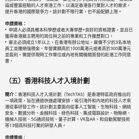
識或豐富經驗的人才來港工作，以滿足香港各行業對人才的需求，
提升香港的國際競爭力。該計劃不限行業，也不設配額上限。
申請資格：
申請人必須具備本科學歷或者大專學歷+良好的資格證書，並且已
獲得香港雇主聘用的崗位與之前的專業和工作履歷對口。
雇主必須成立1年以上，在香港有辦公地址，雇傭不少於3名本地
員工並繳納強積金，年營業額高於1000萬港元或者高於300萬港元
並盈利。需提供現時工作單位或內地有關機關簽發的赴港工作同意
書。
（五）香港科技人才入境計劃
簡介：
香港科技人才入境計劃（TechTAS）是香港特區政府推出的
一項政策，旨在通過快速處理安排，吸引海外和內地的科技人才來
港從事研發工作。該計劃主要面向從事人工智能、生物科技、網絡
安全、數據分析、金融科技、綠色科技、集成電路設計、物聯網、
機械人技術、5G通訊技術、量子計算、VR及AR、和自動駕駛技術
等13個高科技行業的研發人員。
申請資格
：