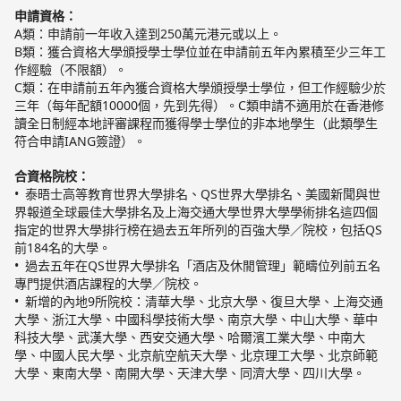
申請資格：
A類：申請前一年收入達到250萬元港元或以上。
B類：獲合資格大學頒授學士學位並在申請前五年內累積至少三年工
作經驗（不限額）。
C類：在申請前五年內獲合資格大學頒授學士學位，但工作經驗少於
三年（每年配額10000個，先到先得）。C類申請不適用於在香港修
讀全日制經本地評審課程而獲得學士學位的非本地學生（此類學生
符合申請IANG簽證）。
合資格院校：
泰晤士高等教育世界大學排名、QS世界大學排名、美國新聞與世
界報道全球最佳大學排名及上海交通大學世界大學學術排名這四個
指定的世界大學排行榜在過去五年所列的百強大學／院校，包括QS
前184名的大學。
過去五年在QS世界大學排名「酒店及休閒管理」範疇位列前五名
專門提供酒店課程的大學／院校。
新增的內地9所院校：清華大學、北京大學、復旦大學、上海交通
大學、浙江大學、中國科學技術大學、南京大學、中山大學、華中
科技大學、武漢大學、西安交通大學、哈爾濱工業大學、中南大
學、中國人民大學、北京航空航天大學、北京理工大學、北京師範
大學、東南大學、南開大學、天津大學、同濟大學、四川大學。