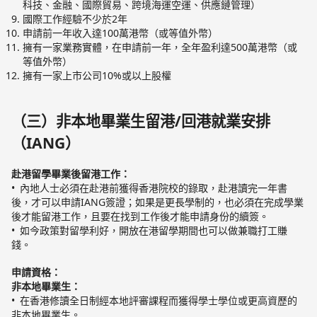
科技、金融、國際貿易、跨境海運空運、供應鏈管理）
國際工作經驗不少於2年
申請前一年收入達100萬港幣（或等值外幣）
擁有一家業務實體，在申請前一年，全年盈利達500萬港幣（或
等值外幣）
擁有一家上市公司10%或以上股權
（三）非本地畢業生留港/回港就業安排
（IANG）
赴港留學畢業後留港工作：
內地人士必須在赴港前獲得香港院校的錄取，赴港讀完一年書
後，才可以申請IANG簽證；如果是更長學制的，也必須在完成學業
後才能留港工作，且要在找到工作後才能申請身份的續簽。
如今政策對留學利好，開放在港留學期間也可以做兼職打工賺
錢。
申請資格：
非本地畢業生：
在香港修讀全日制經本地評審課程而獲得學士學位或更高資歷的
非本地畢業生。