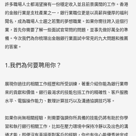
許多職場人士都渴望擁有一份穩定收入並且前景廣闊的工作。香港
的金融行業是支柱產業之一，銀行業職位更是以高薪與優厚的福利
聞名，成為職場人士趨之若鶩的夢想職業。如果你嚮往跨入這個行
業，首先你需要了解一些面試官常問的問題，並事先做好萬全的準
備。今次我們為你梳理出金融銀行業面試中常見的九大問題和推薦
的答案。
1.我們為何要聘用你？
展現你過往的相關工作經歷和所受訓練，著重介紹你能為銀行業帶
來的貢獻和價值。銀行最渴求的技能包括工作的精確性、客戶服務
水平、電腦操作能力、數理計算技巧以及溝通協調技巧等。
如果你尚無相關經驗，則需要強調你所具備的技能仍將有助於你學
習和執行銀行相關工作，比如在壓力環境中保持冷靜以及出色的溝
通才能，即便沒有直接面對客戶的經驗，你也有信心能優秀地完成