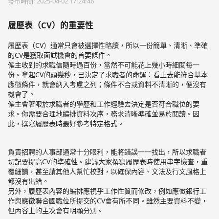
發布時間: 2025-04-02 17:24:46
履歷表（CV）的重要性
履歷表（CV）通常只會被選擇性略讀，所以一份簡單、清晰、準確
的CV是獲取面試機會的首要條件。
僱主收到的求職信隨時過百份，當然不可能花上幾小時細閱每一
份。拿起CV的頭幾秒，已決定了求職者的命運：看上去能符合基本
應徵條件，就會納入考慮之列；條件不合或資料不清晰的，便沒有
機會了。
僱主會著眼於求職者的學歷和工作經驗去決定是否符合職位的要
求。你需要合理地編排資料次序，務求清晰準確並易於閱讀。因
此，撰寫履歷表時最好參考特定格式。
負責招聘的人事部通常十分眼利，能將錯誤一一找出，所以求職者
切記要提高CV的準確性。建議大家撰寫履歷表時使用串字檢查，重
覆細讀，甚至請其他人幫忙校對，以確保內容、文法及行文風格上
都沒有出錯。
另外，履歷表內容的編排應視乎工作性質而修改，例如應徵銀行工
作與應徵聯合國職位所提交的CV會有所不同。雖然主要資料不變，
但內容上的主次會有明顯分別。