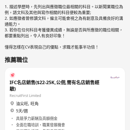
1. 描述學歷時，先列出與應徵職位最相關的科目。以新聞業職位為
例，語文科及其他與寫作相關的科目便較為重要;
2. 如應徵者曾修讀文科，僱主可能會視之為有創意及具備良好的溝
通能力。
3. 若你在任何科目考獲優異成績，無論是否與所應徵的職位相關，
都要重點列出，令人有良好印象！
懂得怎樣在CV表現自己的優點，求職才能事半功倍！
推薦職位
IFC名店銷售($22-25K,公佣,需有名店銷售經
驗)
RecruitFirst Limited
油尖旺
,
旺角
5天/週
具競爭力薪酬及高額佣金
全面在職培訓，職業發展機會