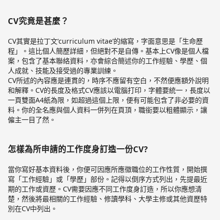
CV究竟是甚麼？
CV其實是拉丁文‘curriculum vitae’的縮寫，字面意思是「生命歷
程」。這比個人簡歷詳細，但絕對不是自傳。基本上CV像是個人檔
案，包含了基本聯絡資料，亦會綜合簡述你的工作經驗、學歷、個
人成就、技能及接受過的專業訓練。
CV所述的內容應是連貫的，時序不應留有空白，不然便應額外說明
和解釋。CV的長度及格式CV應該以電腦打印，字體要統一，長度以
一頁雙面A4紙為限，如超過這個上限，便有可能包含了非必要的資
料。你的全名應與個人資料一併列在頁頂，職銜要以粗體顯示，讓
僱主一目了然。
怎樣為所申請的工作度身訂造一份CV?
當你寫好基本資料後，你便可因應所應徵職位的工作性質，開始撰
寫「工作經驗」或「學歷」部份。記得以倒序方式列出，先提最近
期的工作或資歷。CV需要因應不同工作度身訂造，所以你應想清
楚，然後將最相關的工作經驗、修讀學科、大學主修或其他資歷特
別在CV中列出。