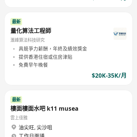
最新
量化算法工程師
滙峰算法科技研究
具競爭力薪酬，年終及績效獎金
提供香港住宿或住房津貼
免費早午晚餐
$20K-35K/月
最新
樓面樓面水吧 k11 musea
雲上佳雅
油尖旺
,
尖沙咀
工作日面議