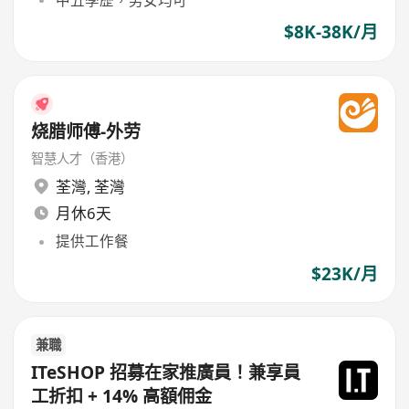
中五學歷，男女均可
$8K-38K/月
烧腊师傅-外劳
智慧人才（香港）
荃灣
,
荃灣
月休6天
提供工作餐
$23K/月
兼職
ITeSHOP 招募在家推廣員！兼享員
工折扣 + 14% 高額佣金