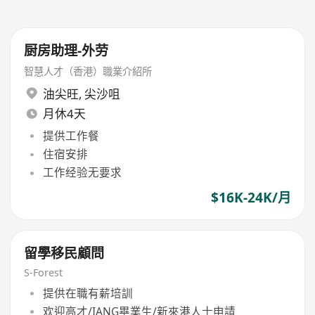
厨房助理-外劳
智慧人才（香港）職業介紹所
油尖旺
,
尖沙咀
月休4天
提供工作餐
住宿安排
工作经验无要求
$16K-24K/月
留學移民顧問
S-Forest
提供在職有薪培訓
欢迎高才/IANG畢業生/新來港人士申請