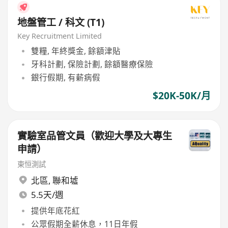
地盤管工 / 科文 (T1)
Key Recruitment Limited
雙糧, 年終獎金, 餘額津貼
牙科計劃, 保險計劃, 餘額醫療保險
銀行假期, 有薪病假
$20K-50K/月
實驗室品管文員（歡迎大學及大專生
申請）
東恒測試
北區
,
聯和墟
5.5天/週
提供年底花紅
公眾假期全薪休息，11日年假