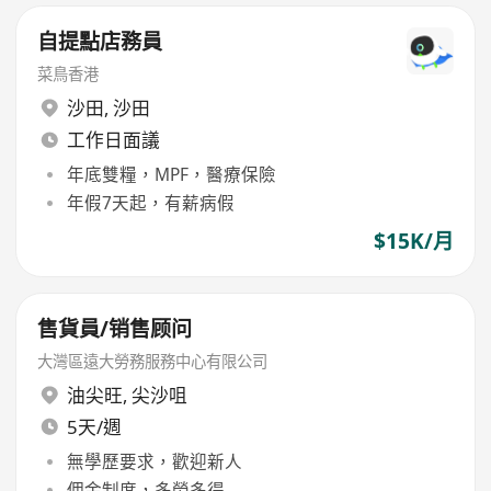
自提點店務員
菜鳥香港
沙田
,
沙田
工作日面議
年底雙糧，MPF，醫療保險
年假7天起，有薪病假
$15K/月
售貨員/销售顾问
大灣區遠大勞務服務中心有限公司
油尖旺
,
尖沙咀
5天/週
無學歷要求，歡迎新人
佣金制度，多勞多得