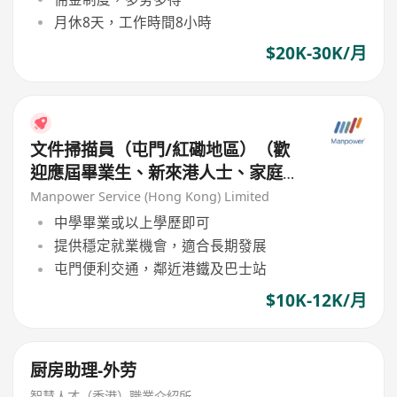
月休8天，工作時間8小時
$20K-30K/月
文件掃描員（屯門/紅磡地區）（歡
迎應屆畢業生、新來港人士、家庭主
婦）
Manpower Service (Hong Kong) Limited
中學畢業或以上學歷即可
提供穩定就業機會，適合長期發展
屯門便利交通，鄰近港鐵及巴士站
$10K-12K/月
厨房助理-外劳
智慧人才（香港）職業介紹所