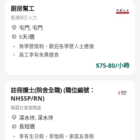
厨房幫工
香港邦芒人力
屯門
,
屯門
5天/週
無學歷限制，歡迎各學歷人士應徵
員工享有免費膳食
$75-80/小時
註冊護士(院舍全職) (職位編號：
NHSSP/RN)
楊震社會服務處
深水埗
,
深水埗
長短週
享有生日假，恩恤假，家庭友善假