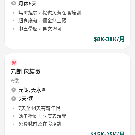
月休6天
無需經驗，提供免費在職培訓
超高底薪，佣金無上限
中五學歷，男女均可
$8K-38K/月
元朗 包装员
粤徽
元朗
,
天水圍
5天/週
7天至14天有薪年假
勤工獎勵，季度表現獎
免費職前及在職培訓
$15K-25K/月