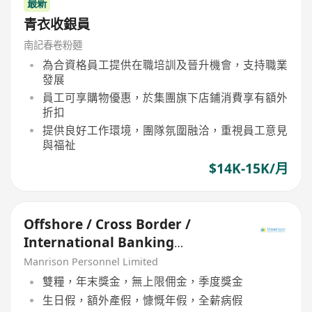
最新
青衣收銀員
南記春卷粉麵
為合資格員工提供在職培訓及晉升機會，支持職業
發展
員工可享購物優惠，於集團旗下店鋪消費享有額外
折扣
提供良好工作環境，團隊氛圍融洽，重視員工意見
與福祉
$14K-15K/月
Offshore / Cross Border /
International Banking
Relationship Manager
Manrison Personnel Limited
雙糧，年末獎金，無上限佣金，季度獎金
生日假，額外產假，慷慨年假，全薪病假