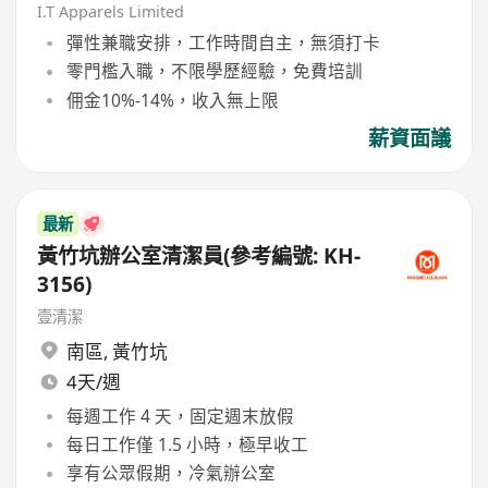
I.T Apparels Limited
彈性兼職安排，工作時間自主，無須打卡
零門檻入職，不限學歷經驗，免費培訓
佣金10%-14%，收入無上限
薪資面議
最新
黃竹坑辦公室清潔員(參考編號: KH-
3156)
壹清潔
南區
,
黃竹坑
4天/週
每週工作 4 天，固定週末放假
每日工作僅 1.5 小時，極早收工
享有公眾假期，冷氣辦公室