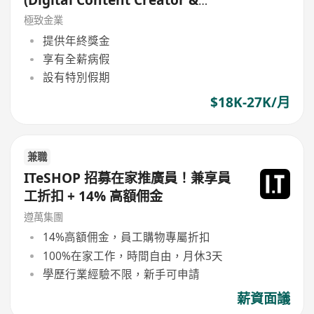
Marketing Specialist)
極致金業
提供年終獎金
享有全薪病假
設有特別假期
$18K-27K/月
兼職
ITeSHOP 招募在家推廣員！兼享員
工折扣 + 14% 高額佣金
遵萬集團
14%高額佣金，員工購物專屬折扣
100%在家工作，時間自由，月休3天
學歷行業經驗不限，新手可申請
薪資面議