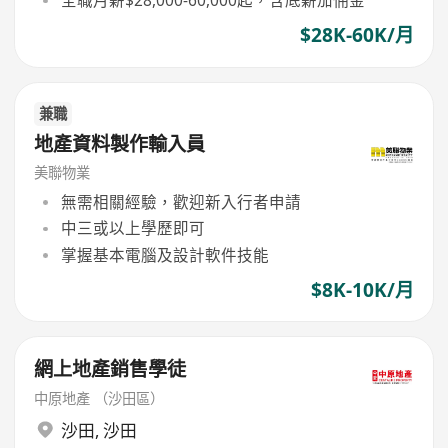
全職月薪$28,000-60,000起，含底薪加佣金
$28K-60K/月
兼職
地產資料製作輸入員
美聯物業
無需相關經驗，歡迎新入行者申請
中三或以上學歷即可
掌握基本電腦及設計軟件技能
$8K-10K/月
網上地產銷售學徒
中原地產 （沙田區）
沙田
,
沙田