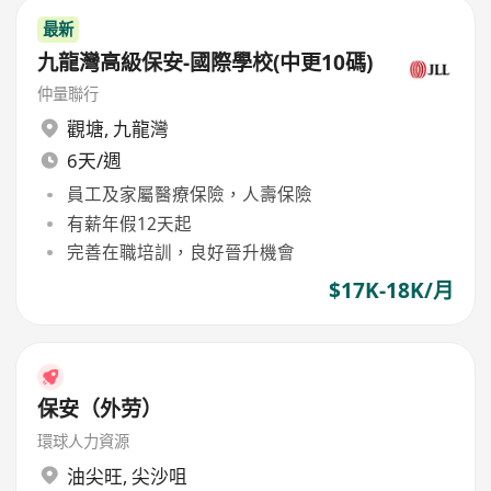
最新
九龍灣高級保安-國際學校(中更10碼)
仲量聯行
觀塘
,
九龍灣
6天/週
員工及家屬醫療保險，人壽保險
有薪年假12天起
完善在職培訓，良好晉升機會
$17K-18K/月
保安（外劳）
環球人力資源
油尖旺
,
尖沙咀