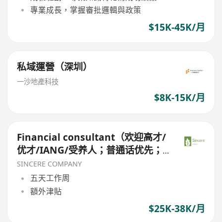
專業成長，掌握審批邏輯與政策
$15K-45K/月
私域運營（深圳）
一沙地產科技
$8K-15K/月
Financial consultant（欢迎高才/
优才/IANG/受养人；普通话优先；
可转正/续签）
SINCERE COMPANY
五天工作周
額外津貼
$25K-38K/月