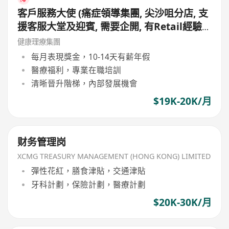
客戶服務大使 (痛症領導集團, 尖沙咀分店, 支
援客服大堂及迎賓, 需要企開, 有Retail經驗
更好, 月薪19,000 - 20,000, 無需銷售)
健康理療集團
每月表現獎金，10-14天有薪年假
醫療福利，專業在職培訓
清晰晉升階梯，內部發展機會
$19K-20K/月
财务管理岗
XCMG TREASURY MANAGEMENT (HONG KONG) LIMITED
彈性花紅，膳食津貼，交通津貼
牙科計劃，保險計劃，醫療計劃
$20K-30K/月