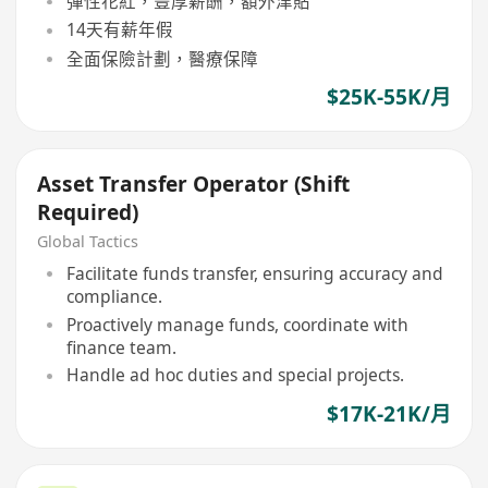
彈性花紅，豐厚薪酬，額外津貼
14天有薪年假
全面保險計劃，醫療保障
$25K-55K/月
Asset Transfer Operator (Shift
Required)
Global Tactics
Facilitate funds transfer, ensuring accuracy and
compliance.
Proactively manage funds, coordinate with
finance team.
Handle ad hoc duties and special projects.
$17K-21K/月