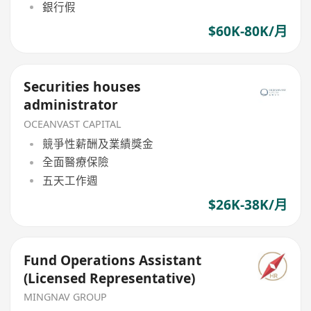
銀行假
$60K-80K/月
Securities houses
administrator
OCEANVAST CAPITAL
競爭性薪酬及業績獎金
全面醫療保險
五天工作週
$26K-38K/月
Fund Operations Assistant
(Licensed Representative)
MINGNAV GROUP