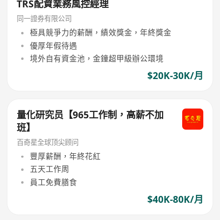
TRS配資業務風控經理
同一證券有限公司
極具競爭力的薪酬，績效獎金，年終獎金
優厚年假待遇
境外自有資金池，金鐘超甲級辦公環境
$20K-30K/月
量化研究员【965工作制，高薪不加
班】
百奇星全球顶尖顾问
豐厚薪酬，年終花紅
五天工作周
員工免費膳食
$40K-80K/月