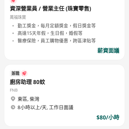
資深營業員 / 營業主任 (珠寶零售)
萬福珠寶
勤工獎金，每月定額獎金，假日獎金等
高達15天年假，生日假，婚假等
醫療保險，員工購物優惠，跨區津貼等
薪資面議
兼職
廚房助理 80蚊
FNB
東區
,
柴灣
8小時以上/天, 工作日面議
$80/小時