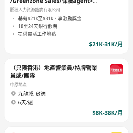
/Greenzone Sales/保險agent>
General Banking Manager
騰獵人力資源諮詢有限公司
基薪$21k至$31k，享激勵獎金
18至24天銀行假期
提供靈活工作地點
$21K-31K/月
（只限香港）地產營業員/持牌營業
員或/團隊
中原地產
九龍城
,
啟德
6天/週
$8K-38K/月