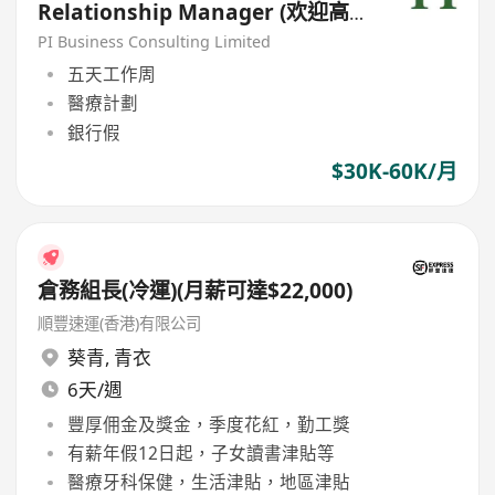
Relationship Manager (欢迎高
才/优才/IANG/受养人;可转正/续
PI Business Consulting Limited
签）
五天工作周
醫療計劃
銀行假
$30K-60K/月
倉務組長(冷運)(月薪可達$22,000)
順豐速運(香港)有限公司
葵青
,
青衣
6天/週
豐厚佣金及獎金，季度花紅，勤工獎
有薪年假12日起，子女讀書津貼等
醫療牙科保健，生活津貼，地區津貼