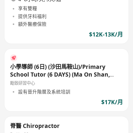
享有雙糧
提供牙科福利
額外醫療保險
$12K-13K/月
小學導師 (6日) (沙田馬鞍山)/Primary
School Tutor (6 DAYS) (Ma On Shan,
Shatin)
勵致研習中心
設有晉升階層及系統培訓
$17K/月
脊醫 Chiropractor