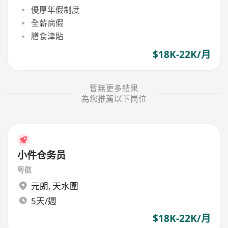
優厚年假制度
全薪病假
膳食津貼
$18K-22K/月
暫無更多結果
為您推薦以下崗位
小件仓务员
粤徽
元朗
,
天水圍
5天/週
$18K-22K/月