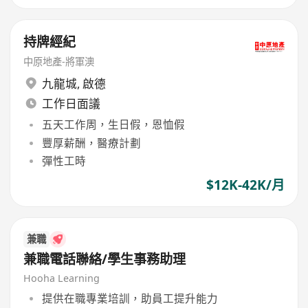
持牌經紀
中原地產-將軍澳
九龍城
,
啟德
工作日面議
五天工作周，生日假，恩恤假
豐厚薪酬，醫療計劃
彈性工時
$12K-42K/月
兼職
兼職電話聯絡/學生事務助理
Hooha Learning
提供在職專業培訓，助員工提升能力