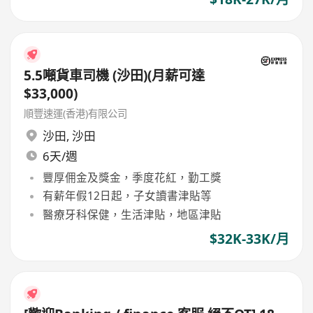
5.5噸貨車司機 (沙田)(月薪可達
$33,000)
順豐速運(香港)有限公司
沙田
,
沙田
6天/週
豐厚佣金及獎金，季度花紅，勤工獎
有薪年假12日起，子女讀書津貼等
醫療牙科保健，生活津貼，地區津貼
$32K-33K/月