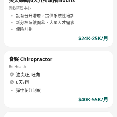
英文導師(6天) (粉嶺)有Bouns
勵致研習中心
設有晉升階層，提供系統性培訓
新分校陸續開幕，大量人才需求
保險計劃
$24K-25K/月
脊醫 Chiropractor
Be Health
油尖旺
,
旺角
6天/週
彈性花紅制度
$40K-55K/月