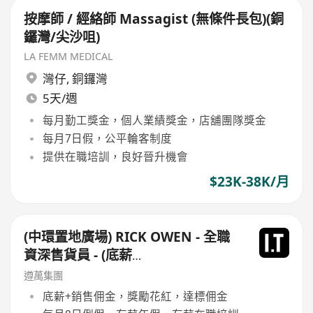
按摩師 / 經絡師 Massagist (無條件長包)(銅
鑼灣/尖沙咀)
LA FEMM MEDICAL
灣仔
,
銅鑼灣
5天/週
每月勤工獎金，個人業績獎金，店舖團隊獎金
每月7日假，公平輪客制度
提供在職培訓，良好晉升機會
$23K-38K/月
(中環置地廣場) RICK OWEN - 全職
資深售貨員 - (底薪
$16,500-$17,500+佣+勤工$500)
遵萬集團
+每月8日例假
底薪+銷售佣金，獎勵花紅，達標佣金