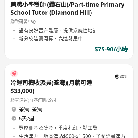
兼職小學導師 (鑽石山)/Part-time Primary
School Tutor (Diamond Hill)
勵致研習中心
設有良好晉升階層，提供系統性培訓
新分校陸續開幕，高速發展中
$75-90/小時
冷運司機收派員(荃灣)(月薪可達
$33,000)
順豐速運(香港)有限公司
荃灣
,
荃灣
6天/週
豐厚佣金及獎金，季度花紅，勤工獎
生活津貼，地區津貼$500-$1,500，子女讀書津貼