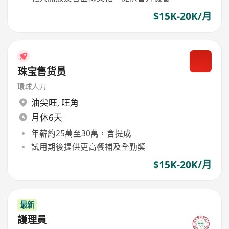
$15K-20K/月
珠宝售货员
環球人力
油尖旺
,
旺角
月休6天
年薪約25萬至30萬，含提成
試用期後提供更高餐補及全勤獎
$15K-20K/月
最新
護理員