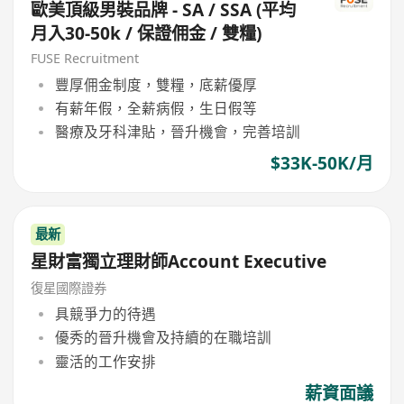
歐美頂級男裝品牌 - SA / SSA (平均
月入30-50k / 保證佣金 / 雙糧)
FUSE Recruitment
豐厚佣金制度，雙糧，底薪優厚
有薪年假，全薪病假，生日假等
醫療及牙科津貼，晉升機會，完善培訓
$33K-50K/月
最新
星財富獨立理財師Account Executive
復星國際證券
具競爭力的待遇
優秀的晉升機會及持續的在職培訓
靈活的工作安排
薪資面議