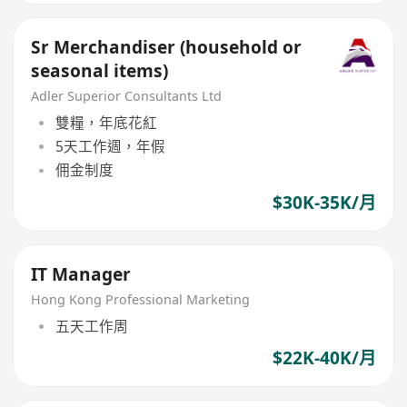
Sr Merchandiser (household or
seasonal items)
Adler Superior Consultants Ltd
雙糧，年底花紅
5天工作週，年假
佣金制度
$30K-35K/月
IT Manager
Hong Kong Professional Marketing
五天工作周
$22K-40K/月