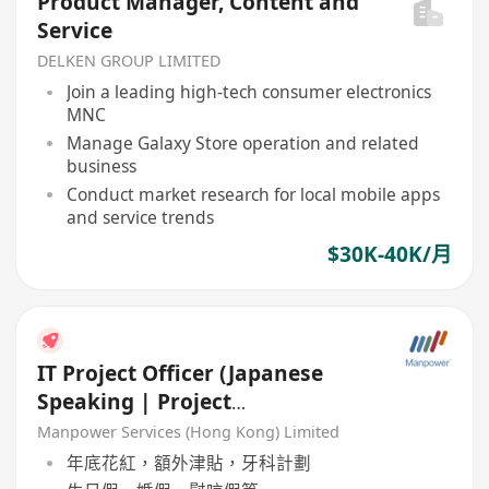
Product Manager, Content and
Service
DELKEN GROUP LIMITED
Join a leading high-tech consumer electronics
MNC
Manage Galaxy Store operation and related
business
Conduct market research for local mobile apps
and service trends
$30K-40K/月
IT Project Officer (Japanese
Speaking | Project
management)
Manpower Services (Hong Kong) Limited
年底花紅，額外津貼，牙科計劃