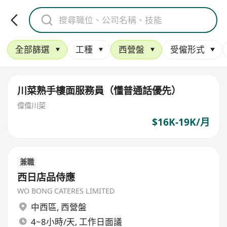
全部篩選
工種
西營盤
受僱形式
川菜熟手樓面服務員（懂普通話優先）
偉偉川菜
$16K-19K/月
兼職
西日店品侍應
WO BONG CATERES LIMITED
中西區
,
西營盤
4~8小時/天, 工作日面議