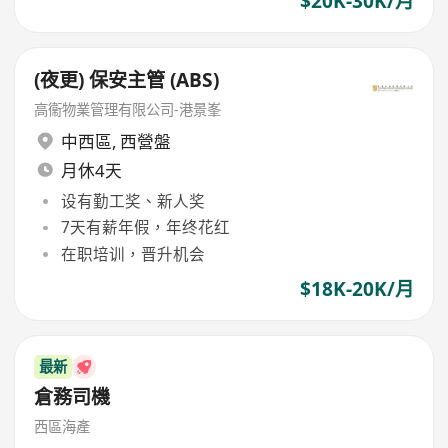
$20K-30K/月
(夜更) 保安主管 (ABS)
高衞物業管理有限公司-港景峯
中西區
,
西營盤
月休4天
设有勤工奖、新人奖
7天有薪年假，年终花红
在职培训，晋升机会
$18K-20K/月
最新
倉務司機
西區海產