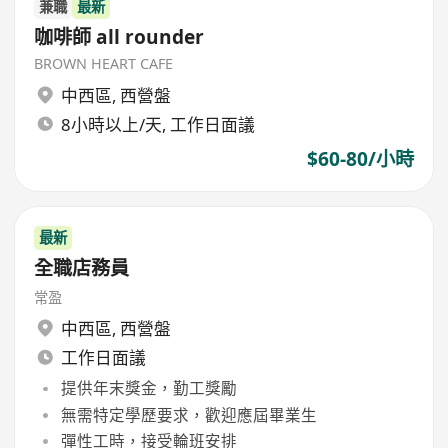
兼職
最新
咖啡師 all rounder
BROWN HEART CAFE
中西區
,
西營盤
8小時以上/天, 工作日面議
$60-80/小時
最新
全職店務員
常盈
中西區
,
西營盤
工作日面議
提供年末獎金，勤工獎勵
無需特定學歷要求，歡迎應屆畢業生
彈性工時，接受輪班安排