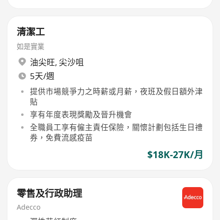
清潔工
如是實業
油尖旺
,
尖沙咀
5天/週
提供市場競爭力之時薪或月薪，夜班及假日額外津
貼
享有年度表現獎勵及晉升機會
全職員工享有僱主責任保險，關懷計劃包括生日禮
券，免費流感疫苗
$18K-27K/月
零售及行政助理
Adecco