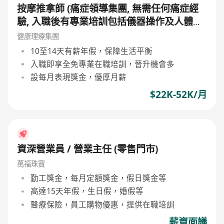
按摩推拿師 (痛症領導集團, 無需任何痛症經
驗, 入職後有專業培訓包括儀器操作及人體經
絡等, 培訓費用全免, 可提升自己儀器技術及
健康理療集團
知識)
10至14天有薪年假，保障生活平衡
入職即享全免專業在職培訓，晉升機會多
設每月表現獎金，優厚月薪
$22K-52K/月
資深營業員 / 營業主任 (零售門市)
萬福珠寶
勤工獎金，每月定額獎金，假日獎金等
高達15天年假，生日假，婚假等
醫療保險，員工購物優惠，提供在職培訓
薪資面議