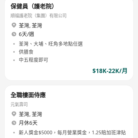
保健員（護老院）
順福護老院（集團）有限公司
荃灣
,
荃灣
6天/週
荃灣、大埔、旺角多地點任選
供膳食
中五程度即可
$18K-22K/月
全職樓面侍應
元氣壽司
荃灣
,
荃灣
月休6天
新人獎金$5000，每月營業獎金，1.25賠加班津貼