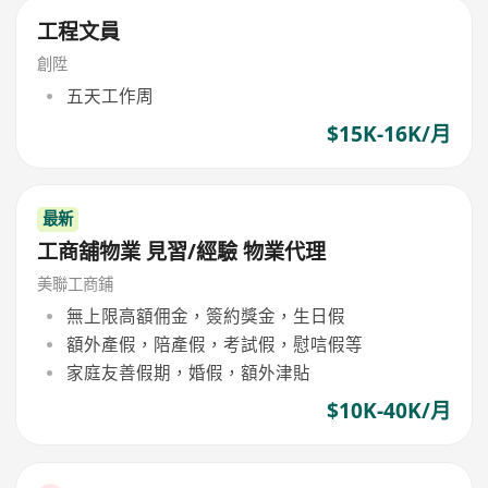
工程文員
創陞
五天工作周
$15K-16K/月
最新
工商舖物業 見習/經驗 物業代理
美聯工商鋪
無上限高額佣金，簽約獎金，生日假
額外產假，陪產假，考試假，慰唁假等
家庭友善假期，婚假，額外津貼
$10K-40K/月