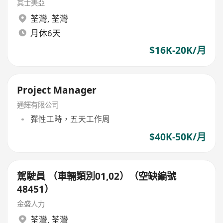
其士美亞
荃灣
,
荃灣
月休6天
$16K-20K/月
Project Manager
通輝有限公司
彈性工時，五天工作周
$40K-50K/月
駕駛員 （車輛類別01,02）（空缺編號
48451）
金盛人力
荃灣
,
荃灣