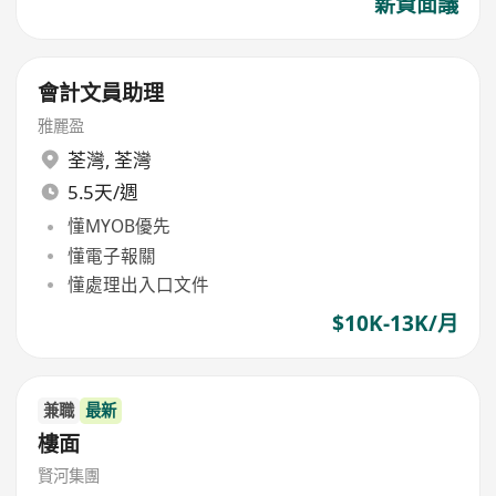
薪資面議
會計文員助理
雅麗盈
荃灣
,
荃灣
5.5天/週
懂MYOB優先
懂電子報關
懂處理出入口文件
$10K-13K/月
兼職
最新
樓面
賢河集團