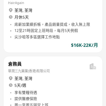
HairAgain
荃灣
,
荃灣
月休5天
底薪加業績拆帳，產品銷量提成，收入無上限
12至21時固定上班時段，每月5天例假
尖沙咀等多區選擇工作地點
$16K-22K/月
倉務員
華潤三九藥業(香港)有限公司
荃灣
,
荃灣
5天/週
享有雙糧待遇
提供醫療保險
周一至周五固定上班