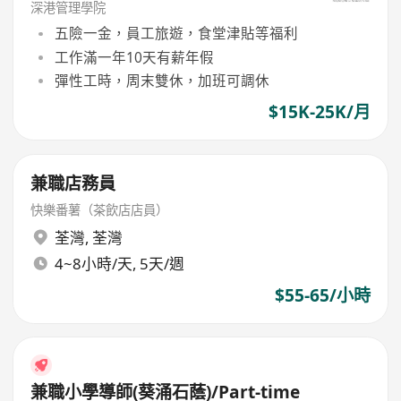
深港管理學院
五險一金，員工旅遊，食堂津貼等福利
工作滿一年10天有薪年假
彈性工時，周末雙休，加班可調休
$15K-25K/月
兼職店務員
快樂番薯（茶飲店店員）
荃灣
,
荃灣
4~8小時/天, 5天/週
$55-65/小時
兼職小學導師(葵涌石蔭)/Part-time