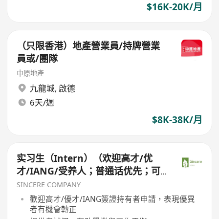
$16K-20K/月
（只限香港）地產營業員/持牌營業
員或/團隊
中原地產
九龍城
,
啟德
6天/週
$8K-38K/月
实习生（Intern）（欢迎高才/优
才/IANG/受养人；普通话优先；可
转正/续签）
SINCERE COMPANY
歡迎高才/優才/IANG簽證持有者申請，表現優異
者有機會轉正