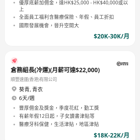
優厚底薪加佣金，達HK$25,000 - HK$40,000或以
上
全面員工福利含醫療保險、年假、員工折扣
國際發展機會，晉升空間大
$20K-30K/月
倉務組長(冷運)(月薪可達$22,000)
順豐速運(香港)有限公司
葵青
,
青衣
6天/週
豐厚佣金及獎金，季度花紅，勤工獎
有薪年假12日起，子女讀書津貼等
醫療牙科保健，生活津貼，地區津貼
$18K-22K/月