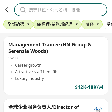
全部篩選
總經理/業務部經理
灣仔
受
Management Trainee (HN Group &
Serensia Woods)
SWHK
Career growth
Attractive staff benefits
Luxury industry
$12K-18K/月
全球企业服务负责人/Director of