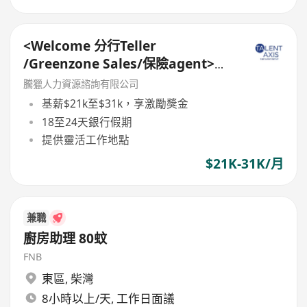
<Welcome 分行Teller
/Greenzone Sales/保險agent>
General Banking Manager
騰獵人力資源諮詢有限公司
基薪$21k至$31k，享激勵獎金
18至24天銀行假期
提供靈活工作地點
$21K-31K/月
兼職
廚房助理 80蚊
FNB
東區
,
柴灣
8小時以上/天, 工作日面議