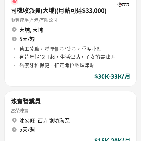
司機收派員(大埔)(月薪可達$33,000)
順豐速運(香港)有限公司
大埔
,
大埔
6天/週
勤工獎勵，豐厚佣金/獎金，季度花紅
有薪年假12日起，生活津貼，子女讀書津貼
醫療牙科保健，指定職位地區津貼
$30K-33K/月
珠寶營業員
富榮珠寶
油尖旺
,
西九龍填海區
6天/週
$18K-20K/月