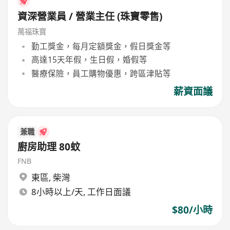
資深營業員 / 營業主任 (珠寶零售)
萬福珠寶
勤工獎金，每月定額獎金，假日獎金等
高達15天年假，生日假，婚假等
醫療保險，員工購物優惠，跨區津貼等
薪資面議
兼職
廚房助理 80蚊
FNB
東區
,
柴灣
8小時以上/天, 工作日面議
$80/小時