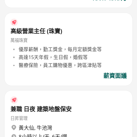
高級營業主任 (珠寶)
萬福珠寶
優厚薪酬，勤工獎金，每月定額獎金等
高達15天年假，生日假，婚假等
醫療保險，員工購物優惠，跨區津貼等
薪資面議
兼職 日夜 建築地盤保安
日昇管理
黃大仙
,
牛池灣
8小時以上/天, 6天/週