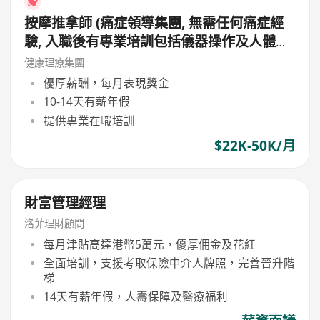
按摩推拿師 (痛症領導集團, 無需任何痛症經
驗, 入職後有專業培訓包括儀器操作及人體經
絡等, 培訓費用全免, 可提升自己儀器技術及
健康理療集團
知識)
優厚薪酬，每月表現獎金
10-14天有薪年假
提供專業在職培訓
$22K-50K/月
財富管理經理
洛菲理財顧問
每月津貼高達港幣5萬元，優厚佣金及花紅
全面培訓，支援考取保險中介人牌照，完善晉升階
梯
14天有薪年假，人壽保障及醫療福利