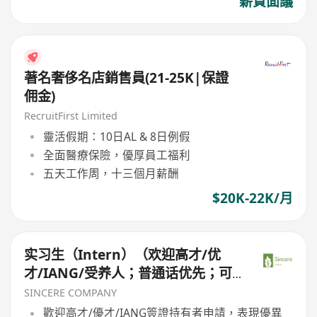
薪資面議
著名奢侈名店銷售員(21-25K|保證
佣金)
RecruitFirst Limited
靈活假期：10日AL & 8日例假
全面醫療保險，優厚員工福利
五天工作周，十三個月薪酬
$20K-22K/月
实习生（Intern）（欢迎高才/优
才/IANG/受养人；普通话优先；可
转正/续签）
SINCERE COMPANY
歡迎高才/優才/IANG簽證持有者申請，表現優異