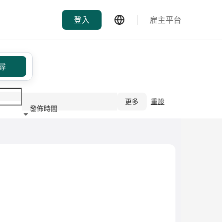
登入
雇主平台
尋
更多
重設
發佈時間
行業