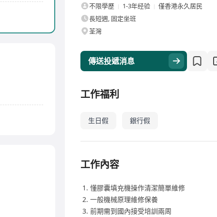
不限學歷
1-3年经验
僅香港永久居民
長短週, 固定坐班
荃灣
傳送投遞消息
工作福利
生日假
銀行假
工作內容
懂膠囊填充機操作清潔簡單維修
一般機械原理維修保養
前期需到國內接受培訓兩周