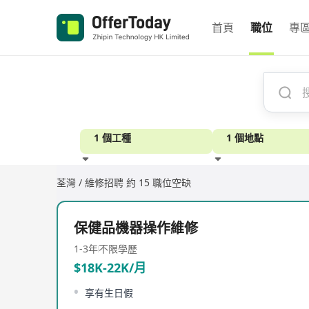
首頁
職位
專
1 個工種
1 個地點
荃灣 / 維修招聘
約 15 職位空缺
經驗
保健品機器操作維修
1-3年
不限學歷
$18K-22K/月
享有生日假