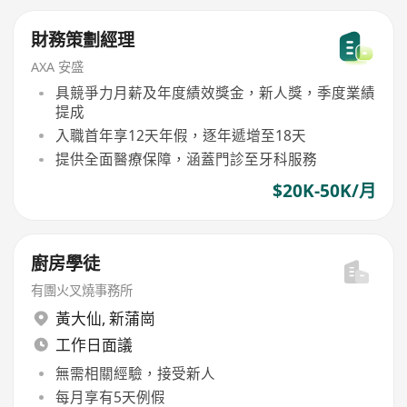
財務策劃經理
AXA 安盛
具競爭力月薪及年度績效獎金，新人獎，季度業績
提成
入職首年享12天年假，逐年遞增至18天
提供全面醫療保障，涵蓋門診至牙科服務
$20K-50K/月
廚房學徒
有團火叉燒事務所
黃大仙
,
新蒲崗
工作日面議
無需相關經驗，接受新人
每月享有5天例假