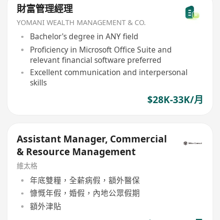
財富管理經理
YOMANI WEALTH MANAGEMENT & CO.
Bachelor's degree in ANY field
Proficiency in Microsoft Office Suite and
relevant financial software preferred
Excellent communication and interpersonal
skills
$28K-33K/月
Assistant Manager, Commercial
& Resource Management
維太格
年底雙糧，全薪病假，額外醫保
慷慨年假，婚假，內地公眾假期
額外津貼