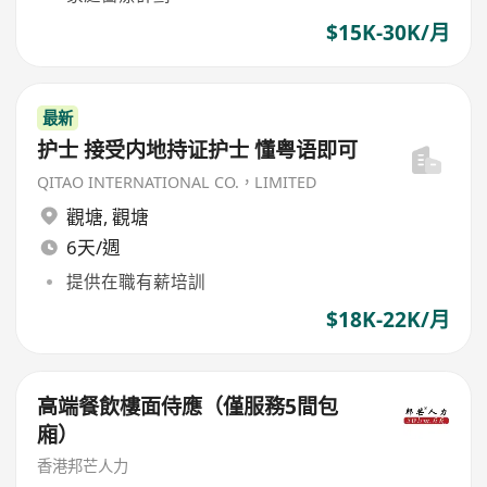
$15K-30K/月
最新
护士 接受内地持证护士 懂粤语即可
QITAO INTERNATIONAL CO.，LIMITED
觀塘
,
觀塘
6天/週
提供在職有薪培訓
$18K-22K/月
高端餐飲樓面侍應（僅服務5間包
廂）
香港邦芒人力