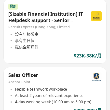
最新
[Sizable Financial Institution] IT
Helpdesk Support - Senior
Associate
Recruit Express (Hong Kong) Limited
設有年終獎金
享有生日假
提供全薪病假
$23K-38K/月
Sales Officer
Anchor Point
Flexible teamwork workplace
At least 2 years of relevant experience
4-day working week (10:00 am to 6:00 pm)