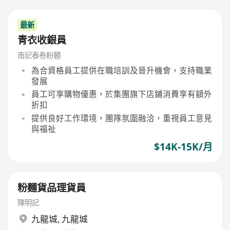
最新
青衣收銀員
南記春卷粉麵
為合資格員工提供在職培訓及晉升機會，支持職業
發展
員工可享購物優惠，於集團旗下店鋪消費享有額外
折扣
提供良好工作環境，團隊氛圍融洽，重視員工意見
與福祉
$14K-15K/月
粉麵貨品理貨員
陳明記
九龍城
,
九龍城