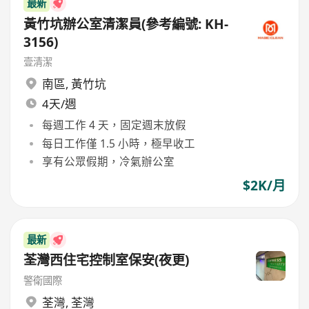
最新
黃竹坑辦公室清潔員(參考編號: KH-
3156)
壹清潔
南區
,
黃竹坑
4天/週
每週工作 4 天，固定週末放假
每日工作僅 1.5 小時，極早收工
享有公眾假期，冷氣辦公室
$2K/月
最新
荃灣西住宅控制室保安(夜更)
警衛國際
荃灣
,
荃灣