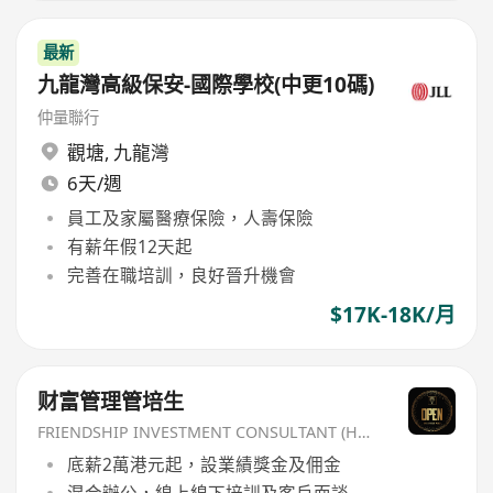
最新
九龍灣高級保安-國際學校(中更10碼)
仲量聯行
觀塘
,
九龍灣
6天/週
員工及家屬醫療保險，人壽保險
有薪年假12天起
完善在職培訓，良好晉升機會
$17K-18K/月
财富管理管培生
FRIENDSHIP INVESTMENT CONSULTANT (HK) CO
底薪2萬港元起，設業績獎金及佣金
混合辦公，線上線下培訓及客戶面談