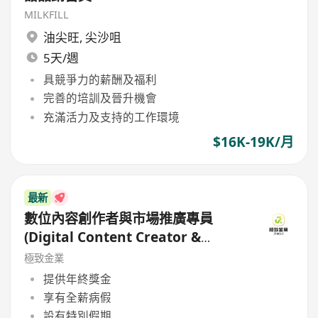
MILKFILL
油尖旺
,
尖沙咀
5天/週
具競爭力的薪酬及福利
完善的培訓及晉升機會
充滿活力及支持的工作環境
$16K-19K/月
最新
數位內容創作者與市場推廣專員
(Digital Content Creator &
Marketing Specialist)
極致金業
提供年終獎金
享有全薪病假
設有特別假期