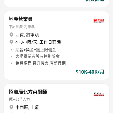
地產營業員
中原地產-將軍澳
西貢
,
將軍澳
4~8小時/天, 工作日面議
底薪+獎金+無上限佣金
大學畢業者設有特別獎金
免費課程,晉升機會,有薪假期
$10K-40K/月
招商局北方菜厨師
香港邦芒人力
中西區
,
上環