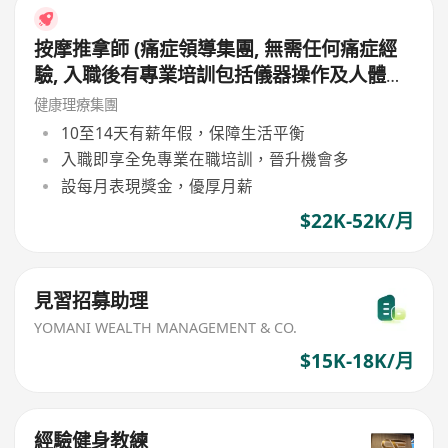
按摩推拿師 (痛症領導集團, 無需任何痛症經
驗, 入職後有專業培訓包括儀器操作及人體經
絡等, 培訓費用全免, 可提升自己儀器技術及
健康理療集團
知識)
10至14天有薪年假，保障生活平衡
入職即享全免專業在職培訓，晉升機會多
設每月表現獎金，優厚月薪
$22K-52K/月
見習招募助理
YOMANI WEALTH MANAGEMENT & CO.
$15K-18K/月
經驗健身教練