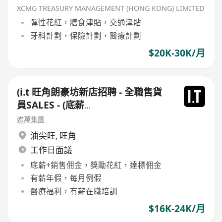
XCMG TREASURY MANAGEMENT (HONG KONG) LIMITED
彈性花紅，膳食津貼，交通津貼
牙科計劃，保險計劃，醫療計劃
$20K-30K/月
(i.t 旺角朗豪坊新店招聘 - 全職售貨
員SALES - (底薪
$15,500-$16,500+佣+勤工$500 )
遵萬集團
+每月7日例假
油尖旺
,
旺角
工作日面議
底薪+銷售佣金，獎勵花紅，達標佣金
有薪年假，每月例假
醫療福利，有薪在職培訓
$16K-24K/月