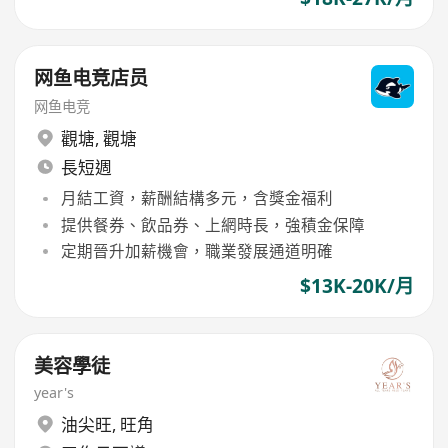
网鱼电竞店员
网鱼电竞
觀塘
,
觀塘
長短週
月結工資，薪酬結構多元，含獎金福利
提供餐券、飲品券、上網時長，強積金保障
定期晉升加薪機會，職業發展通道明確
$13K-20K/月
美容學徒
year's
油尖旺
,
旺角