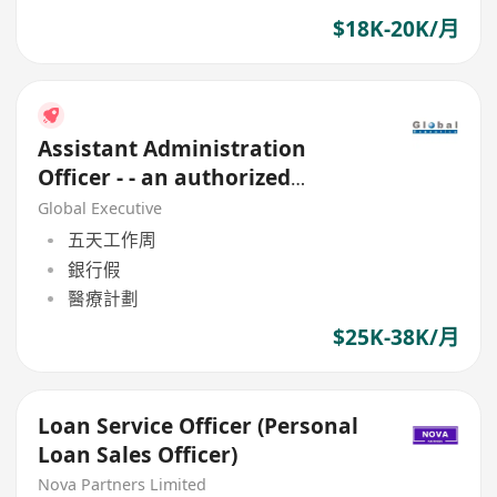
$18K-20K/月
Assistant Administration
Officer - - an authorized
Financial Institution
Global Executive
五天工作周
銀行假
醫療計劃
$25K-38K/月
Loan Service Officer (Personal
Loan Sales Officer)
Nova Partners Limited