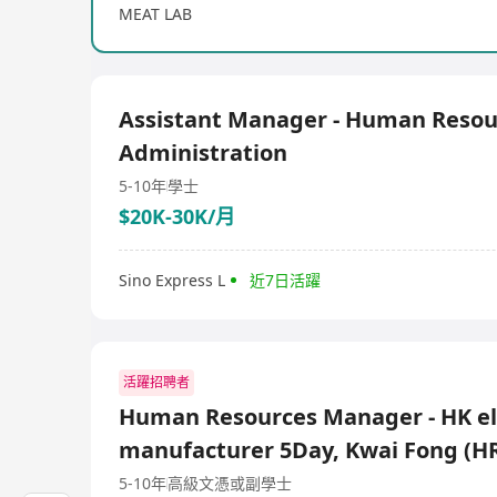
MEAT LAB
Assistant Manager - Human Resou
Administration
5-10年
學士
$20K-30K/月
Sino Express L
近7日活躍
活躍招聘者
Human Resources Manager - HK el
manufacturer 5Day, Kwai Fong (H
5-10年
高級文憑或副學士