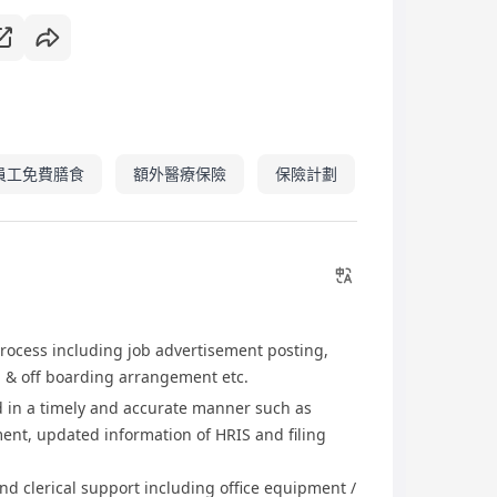
員工免費膳食
額外醫療保險
保險計劃
 process including job advertisement posting,
 & off boarding arrangement etc.
 in a timely and accurate manner such as
nt, updated information of HRIS and filing
nd clerical support including office equipment /