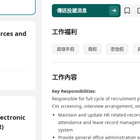
傳送投遞消息
工作福利
rces and
超值年假
婚假
恩恤假
工作內容
Key Responsibilities:
Responsible for full cycle of recruitment
CVs screening, interview arrangement, on
Maintain and update HR related record
ectronic
attendance and leave record manageme
R)
system
Provide general office administration a