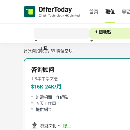
首頁
職位
專
1 個地點
工種
筲箕灣招聘
約 53 職位空缺
經驗
咨询顾问
1-3年
中學文憑
$16K-24K/月
無需相關工作經驗
五天工作周
提供酬金
楓燧文化
線上