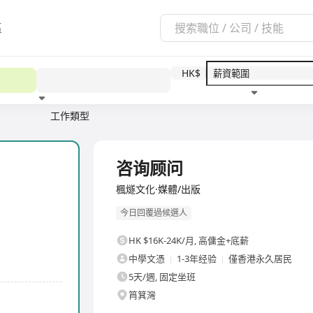
區
HK$
工作類型
教育程度
福利待遇
全職
咨询顾问
楓燧文化·媒體/出版
今日回覆過候選人
HK $16K-24K/月
,
高傭金+底薪
中學文憑
1-3年经验
僅香港永久居民
5天/週, 固定坐班
筲箕灣