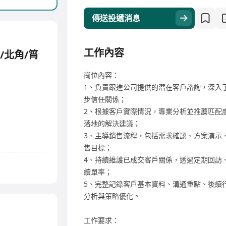
傳送投遞消息
工作內容
/北角/筲
崗位內容：
1、負責跟進公司提供的潛在客戶諮詢，深入
步信任關係；
2、根據客戶實際情況，專業分析並推薦匹配
落地的解決建議；
3、主導銷售流程，包括需求確認、方案演示
售目標；
4、持續維護已成交客戶關係，透過定期回訪
續單率；
5、完整記錄客戶基本資料、溝通重點、後續
分析與策略優化。
工作要求：