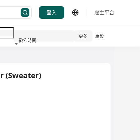
登入
雇主平台
更多
重設
發佈時間
行業
 (Sweater)