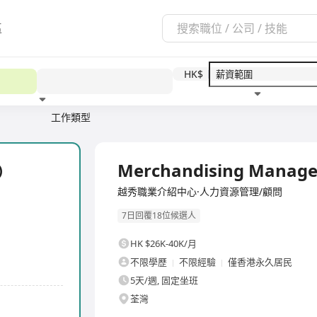
區
HK$
工作類型
教育程度
福利待遇
全職
Merchandising Manager
)
越秀職業介紹中心·人力資源管理/顧問
7日回覆18位候選人
HK $26K-40K/月
不限學歷
不限經驗
僅香港永久居民
5天/週, 固定坐班
荃灣