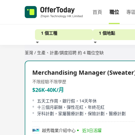
首頁
職位
專
1 個工種
1 個地點
荃灣 / 生產、計畫/調度招聘
約 4 職位空缺
經驗
Merchandising Manager (Sweater
不限經驗
不限學歷
$26K-40K/月
五天工作周，銀行假，14天年休
十三個月薪酬，彈性花紅，年終花紅
牙科計劃，家屬醫療計劃，保險計劃，醫療計劃
越秀職業介紹中心
近3日活躍