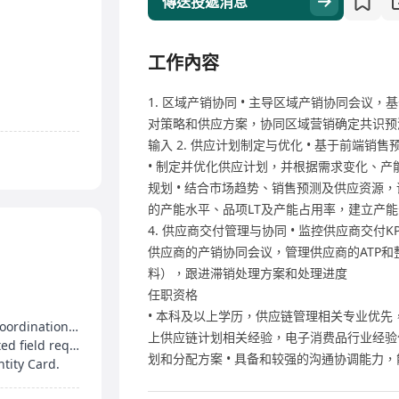
傳送投遞消息
工作內容
1. 区域产销协同 • 主导区域产销协同会议
对策略和供应方案，协同区域营销确定共识预测 
输入 2. 供应计划制定与优化 • 基于前端
• 制定并优化供应计划，并根据需求变化、产
规划 • 结合市场趋势、销售预测及供应资源，
的产能水平、品项LT及产能占用率，建立产
4. 供应商交付管理与协同 • 监控供应商交付
供应商的产销协同会议，管理供应商的ATP和
料），跟进滞销处理方案和处理进度
任职资格
• 本科及以上学历，供应链管理相关专业优先，拥
Handle logistics, order processing, end-to-end coordination for clients.
上供应链计划相关经验，电子消费品行业经验优
Bachelor's degree in International Trade or related field required.
划和分配方案 • 具备和较强的沟通协调能力
tity Card.