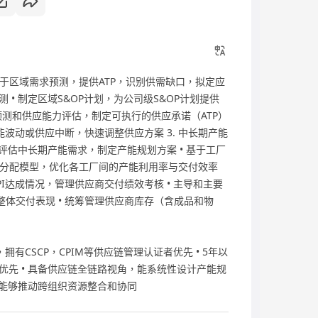
，基于区域需求预测，提供ATP，识别供需缺口，拟定应
• 制定区域S&OP计划，为公司级S&OP计划提供
销售预测和供应能力评估，制定可执行的供应承诺（ATP）
能波动或供应中断，快速调整供应方案 3. 中长期产能
评估中长期产能需求，制定产能规划方案 • 基于工厂
能分配模型，优化各工厂间的产能利用率与交付效率
KPI达成情况，管理供应商交付绩效考核 • 主导和主要
整体交付表现 • 统筹管理供应商库存（含成品和物
有CSCP，CPIM等供应链管理认证者优先 • 5年以
先 • 具备供应链全链路视角，能系统性设计产能规
，能够推动跨组织资源整合和协同