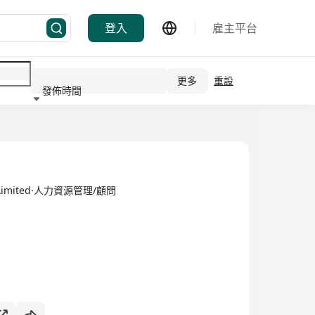
登入
雇主平台
更多
重設
發佈時間
行業
ing Limited·人力資源管理/顧問