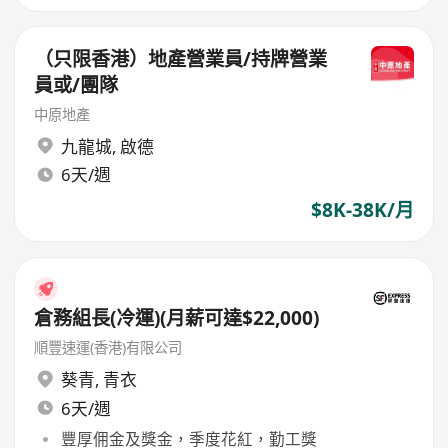
（只限香港）地產營業員/持牌營業
員或/團隊
中原地產
九龍城
,
啟德
6天/週
$8K-38K/月
倉務組長(冷運)(月薪可達$22,000)
順豐速運(香港)有限公司
葵青
,
青衣
6天/週
豐厚佣金及獎金，季度花紅，勤工獎