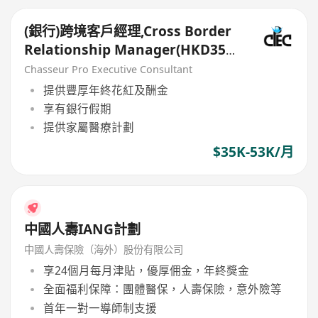
(銀行)跨境客戶經理,Cross Border
Relationship Manager(HKD35k-
50k+)
Chasseur Pro Executive Consultant
提供豐厚年終花紅及酬金
享有銀行假期
提供家屬醫療計劃
$35K-53K/月
中國人壽IANG計劃
中國人壽保險（海外）股份有限公司
享24個月每月津貼，優厚佣金，年終獎金
全面福利保障：團體醫保，人壽保險，意外險等
首年一對一導師制支援