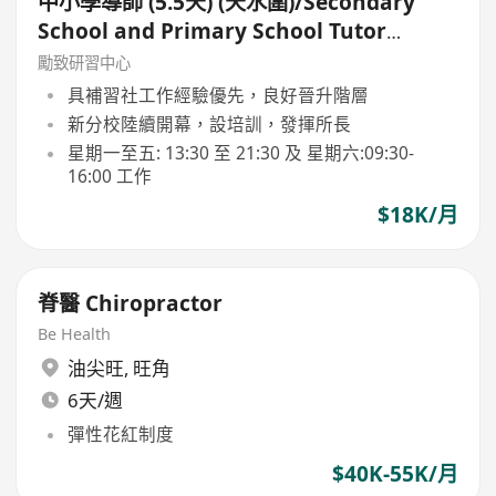
中小學導師 (5.5天) (天水圍)/Secondary
School and Primary School Tutor
(5.5days)
勵致研習中心
具補習社工作經驗優先，良好晉升階層
新分校陸續開幕，設培訓，發揮所長
星期一至五: 13:30 至 21:30 及 星期六:09:30-
16:00 工作
$18K/月
脊醫 Chiropractor
Be Health
油尖旺
,
旺角
6天/週
彈性花紅制度
$40K-55K/月