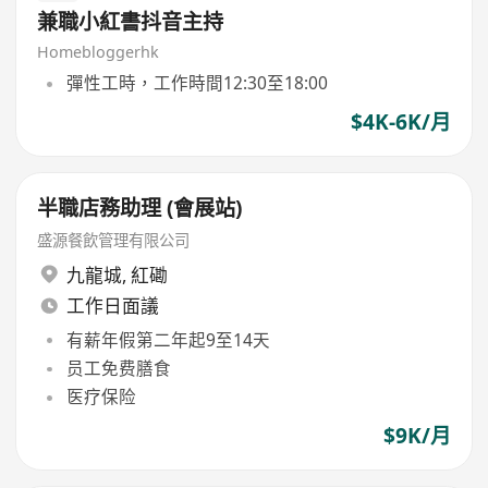
兼職小紅書抖音主持
Homebloggerhk
彈性工時，工作時間12:30至18:00
$4K-6K/月
半職店務助理 (會展站)
盛源餐飲管理有限公司
九龍城
,
紅磡
工作日面議
有薪年假第二年起9至14天
员工免费膳食
医疗保险
$9K/月