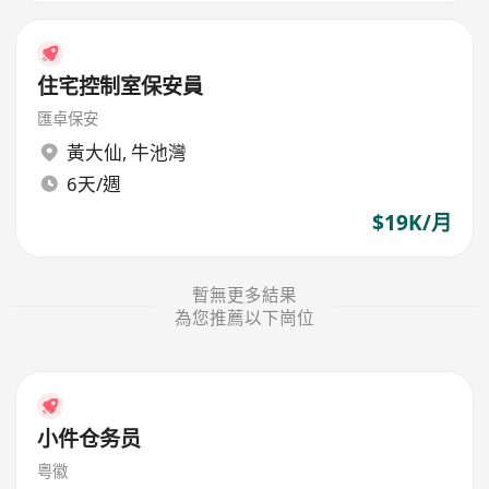
住宅控制室保安員
匯卓保安
黃大仙
,
牛池灣
6天/週
$19K/月
暫無更多結果
為您推薦以下崗位
小件仓务员
粤徽