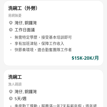
洗碗工（外勞）
易網無憂
灣仔
,
銅鑼灣
工作日面議
無需特定學歷，接受基本培訓即可
享有加班津貼，保障工作收入
快節奏環境，適合勤奮團隊工作者
$15K-20K/月
洗碗工
漁人碼頭
灣仔
,
銅鑼灣
5天/週
季度勤工獎勵，服務滿一年7天有薪年假，逐年遞