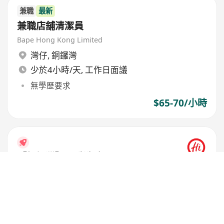
兼職
最新
兼職店舖清潔員
Bape Hong Kong Limited
灣仔
,
銅鑼灣
少於4小時/天, 工作日面議
無學歷要求
$65-70/小時
【銅鑼灣】全職洗碗工
海底撈火鍋
灣仔
,
銅鑼灣
6天/週
提供免費工作餐