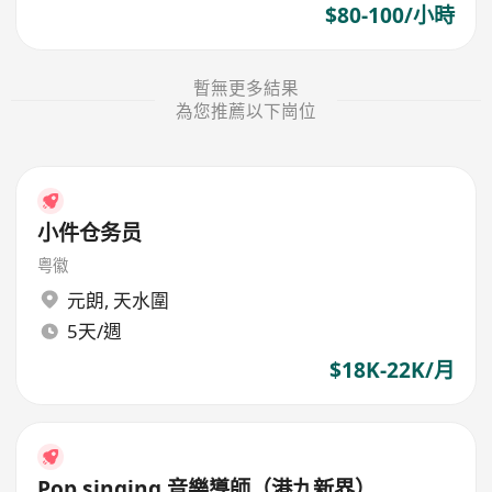
$80-100/小時
暫無更多結果
為您推薦以下崗位
小件仓务员
粤徽
元朗
,
天水圍
5天/週
$18K-22K/月
Pop singing 音樂導師（港九新界）