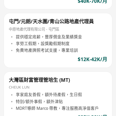
$40K-70K/月
屯門/元朗/天水圍/青山公路地產代理員
中原地產代理有限公司 - 屯門區
提供穩定底薪，豐厚佣金及業績獎金
享勞工假期，設獎勵假期制度
免費地產牌照考試支援，專業培訓
$12K-42K/月
大灣區財富管理管培生 (MT)
CHEUK LUN
享家庭友善假，額外待產假，生日假
特别/额外事假，額外津貼
MDRT導師 Marco 帶教，專注服務高淨值客戶