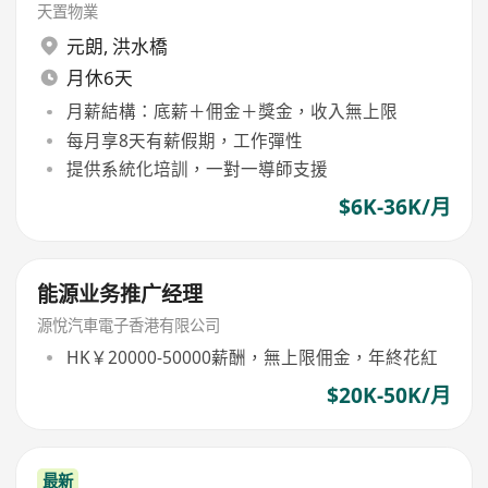
天置物業
元朗
,
洪水橋
月休6天
月薪結構：底薪＋佣金＋獎金，收入無上限
每月享8天有薪假期，工作彈性
提供系統化培訓，一對一導師支援
$6K-36K/月
能源业务推广经理
源悅汽車電子香港有限公司
HK￥20000-50000薪酬，無上限佣金，年終花紅
$20K-50K/月
最新