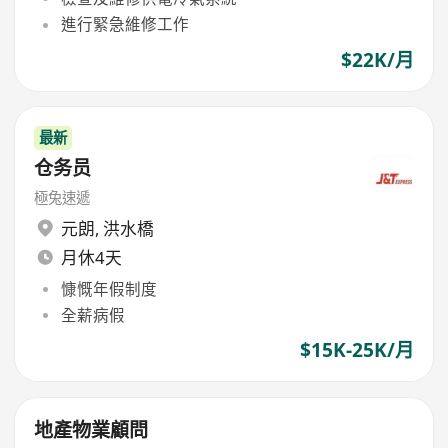
進行緊急維修工作
$22K/月
最新
仓务员
極兔速遞
元朗
,
洪水橋
月休4天
慷慨年假制度
全薪病假
$15K-25K/月
地產物業顧問