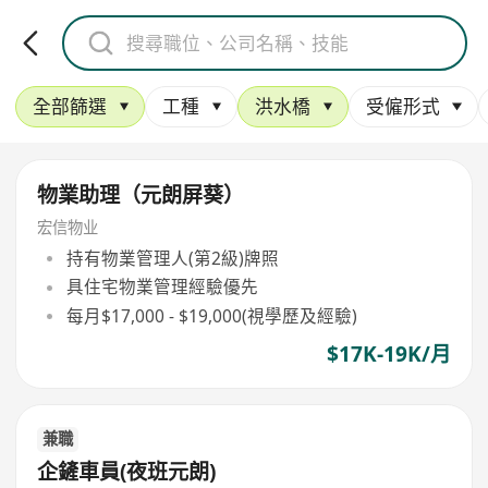
全部篩選
工種
洪水橋
受僱形式
物業助理（元朗屏葵）
宏信物业
持有物業管理人(第2級)牌照
具住宅物業管理經驗優先
每月$17,000 - $19,000(視學歷及經驗)
$17K-19K/月
兼職
企鏟車員(夜班元朗)