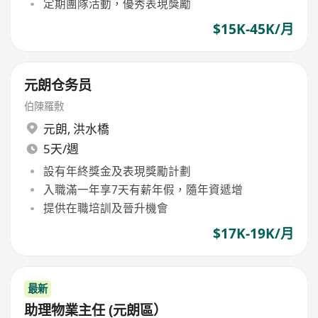
定期團隊活動，優秀表現獎勵
$15K-45K/月
元朗仓务员
伯陳羅敷
元朗
,
洪水橋
5天/週
設有年終獎金及表現獎勵計劃
入職滿一年享7天有薪年假，隨年資遞增
提供在職培訓及晉升機會
$17K-19K/月
最新
助理物業主任 (元朗區）