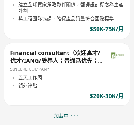
建立全球買家策略夥伴關係，翻譯設計概念為生產
計劃
與工程團隊協調，確保產品質量符合國際標準
$50K-75K/月
Financial consultant（欢迎高才/
优才/IANG/受养人；普通话优先；
可转正/续签）
SINCERE COMPANY
五天工作周
額外津貼
$20K-30K/月
加載中