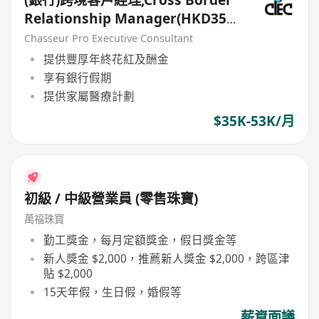
(銀行)跨境客戶經理,Cross Border
Relationship Manager(HKD35k-
50k+)
Chasseur Pro Executive Consultant
提供豐厚年終花紅及酬金
享有銀行假期
提供家屬醫療計劃
$35K-53K/月
初級 / 中級營業員 (零售珠寶)
萬福珠寶
勤工獎金，每月定額獎金，假日獎金等
新人獎金 $2,000，推薦新人獎金 $2,000，跨區津
貼 $2,000
15天年假，生日假，婚假等
薪資面議