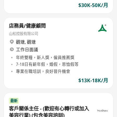
$30K-50K/月
店務員/健康顧問
山松控股有限公司
觀塘
,
觀塘
工作日面議
年終雙糧，新人獎，僱員推薦獎
7-18日有薪年假，婚假，恩恤假等
專業在職培訓，良好晉升機會
$13K-18K/月
最新
客戶關係主任 - (歡迎有心轉行或加入
美容行業) (包含美容培訓)