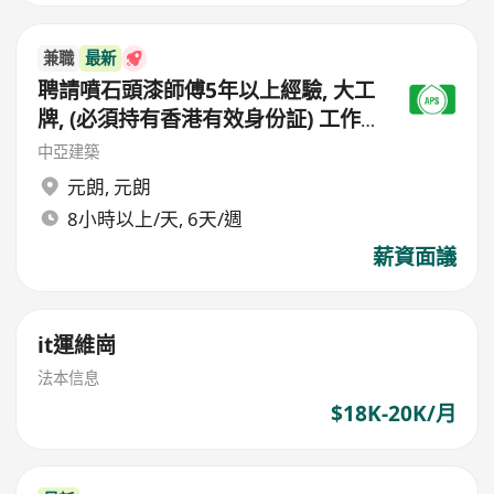
兼職
最新
聘請噴石頭漆師傅5年以上經驗, 大工
牌, (必須持有香港有效身份証) 工作
地點(元朗地盤),
中亞建築
元朗
,
元朗
8小時以上/天, 6天/週
薪資面議
it運維崗
法本信息
$18K-20K/月