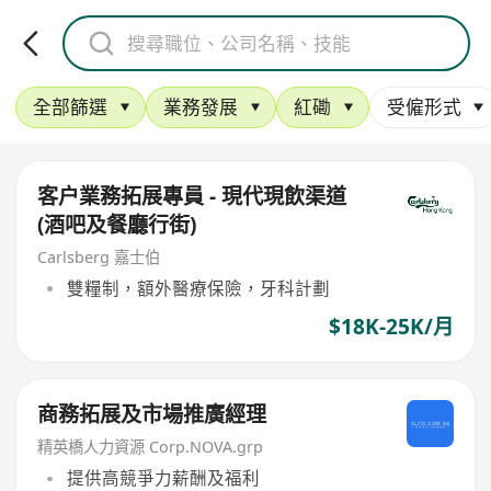
全部篩選
業務發展
紅磡
受僱形式
客户業務拓展專員 - 現代現飲渠道
(酒吧及餐廳行街)
Carlsberg 嘉士伯
雙糧制，額外醫療保險，牙科計劃
$18K-25K/月
商務拓展及市場推廣經理
精英橋人力資源 Corp.NOVA.grp
提供高競爭力薪酬及福利