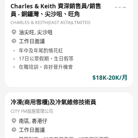
Charles & Keith 資深銷售員/銷售
員 - 銅鑼灣、尖沙咀、旺角
CHARLES & KEITH(EAST ASTA)LTMITED
油尖旺
,
尖沙咀
工作日面議
年中及年尾酌情花紅
17日公眾假期，生日假等
在職培訓，良好晉升機會
$18K-20K/月
冷凍(商用雪櫃)及冷氣維修技術員
CITY FM設施管理公司
南區
,
香港仔
工作日面議