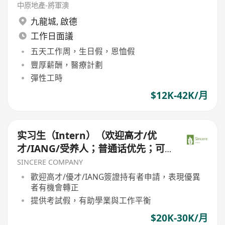
中原地產-將軍澳
九龍城
,
啟德
工作日面議
五天工作周，生日假，恩恤假
豐厚薪酬，醫療計劃
彈性工時
$12K-42K/月
实习生（Intern）（欢迎高才/优
才/IANG/受养人；普通话优先；可
转正/续签）
SINCERE COMPANY
歡迎高才/優才/IANG簽證持有者申請，表現優異
者有機會轉正
提供考試假，有助學業與工作平衡
$20K-30K/月