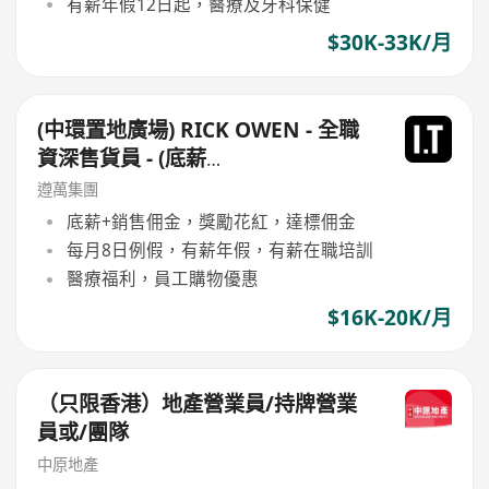
有薪年假12日起，醫療及牙科保健
$30K-33K/月
(中環置地廣場) RICK OWEN - 全職
資深售貨員 - (底薪
$16,500-$17,500+佣+勤工$500)
遵萬集團
+每月8日例假
底薪+銷售佣金，獎勵花紅，達標佣金
每月8日例假，有薪年假，有薪在職培訓
醫療福利，員工購物優惠
$16K-20K/月
（只限香港）地產營業員/持牌營業
員或/團隊
中原地產