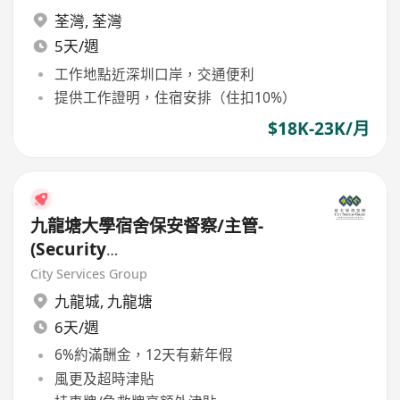
荃灣
,
荃灣
5天/週
工作地點近深圳口岸，交通便利
提供工作證明，住宿安排（住扣10%）
$18K-23K/月
九龍塘大學宿舍保安督察/主管-
(Security
Supervisor/Inspector)-8.17小時
City Services Group
工作
九龍城
,
九龍塘
6天/週
6%約滿酬金，12天有薪年假
風更及超時津貼