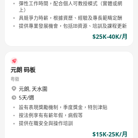
彈性工作時間，配合個人可教授模式（實體或網
上）
具競爭力時薪，根據資歷、經驗及專長範疇定酬
提供專業發展機會，包括IB資源、培訓及課程更新
$25K-40K/月
元朗 码板
粤徽
元朗
,
天水圍
5天/週
設有表現獎勵機制，季度獎金，特別津貼
按法例享有有薪年假，病假等
提供在職安全與操作培訓
$15K-25K/月