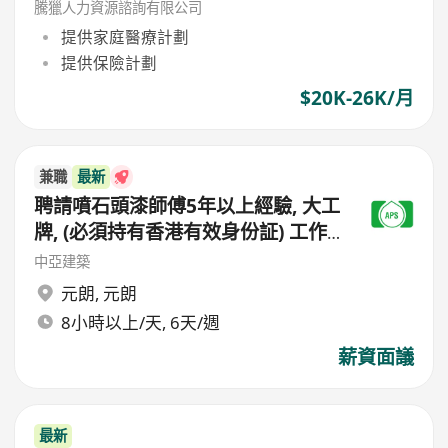
騰獵人力資源諮詢有限公司
提供家庭醫療計劃
提供保險計劃
$20K-26K/月
兼職
最新
聘請噴石頭漆師傅5年以上經驗, 大工
牌, (必須持有香港有效身份証) 工作
地點(元朗地盤),
中亞建築
元朗
,
元朗
8小時以上/天, 6天/週
薪資面議
最新