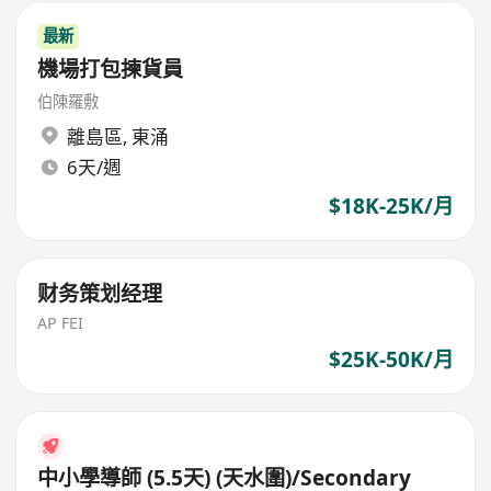
最新
機場打包揀貨員
伯陳羅敷
離島區
,
東涌
6天/週
$18K-25K/月
财务策划经理
AP FEI
$25K-50K/月
中小學導師 (5.5天) (天水圍)/Secondary