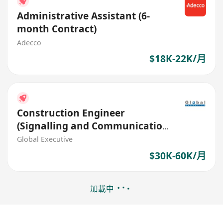
Administrative Assistant (6-
month Contract)
Adecco
$18K-22K/月
Construction Engineer
(Signalling and Communication
Systems) (Ref. No.: 27512)
Global Executive
$30K-60K/月
加載中