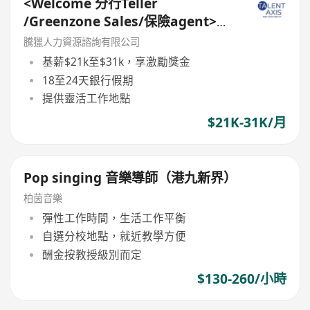
<Welcome 分行Teller
/Greenzone Sales/保險agent>
General Banking Manager
騰獵人力資源諮詢有限公司
基薪$21k至$31k，享激勵獎金
18至24天銀行假期
提供靈活工作地點
$21K-31K/月
Pop singing 音樂導師（港九新界）
柏茵音樂
彈性工作時間，生活工作平衡
自選分校地點，就近教學方便
酬金按教授級別而定
$130-260/小時