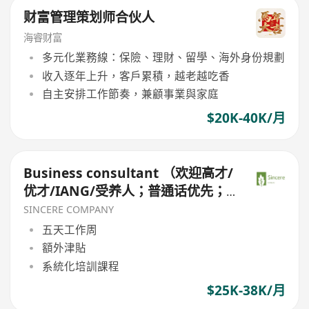
财富管理策划师合伙人
海睿财富
多元化業務線：保險、理財、留學、海外身份規劃
收入逐年上升，客戶累積，越老越吃香
自主安排工作節奏，兼顧事業與家庭
$20K-40K/月
Business consultant （欢迎高才/
优才/IANG/受养人；普通话优先；
可转正/续签）
SINCERE COMPANY
五天工作周
額外津貼
系統化培訓課程
$25K-38K/月