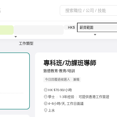
區
HK$
工作類型
教育程度
福利待遇
專科班/功課班導師
致德教育·教育/培訓
今日回覆過候選人
兼職
HK $70-90/小時
學士
1-3年经验
可提供香港工作簽證
4~8小時/天, 工作日面議
上水