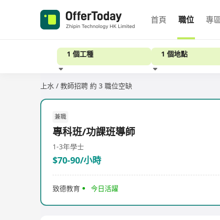
首頁
職位
專
1 個工種
1 個地點
上水 / 教師招聘
約 3 職位空缺
經驗
兼職
專科班/功課班導師
1-3年
學士
$70-90/小時
致德教育
今日活躍