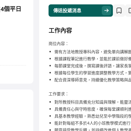
 (4個平日
傳送投遞消息
工作內容
崗位內容：
需有方法地教授專科內容，避免單向講解
根據課程筆記進行教學，並能於課前做好
每節課堂完成後，撰寫課後評語，讓家長
根據每位學生的學習進度調整教學方式，
配合資深導師意見，持續優化教學策略與
工作要求：
對所教授科目具備充分知識與理解，能靈
具備責任心與守時態度，確保每堂課順利
具基本教學經驗，熟悉幼兒至中學階段的
能針對每組不多於4人的小班教學模式進行
願意接受教學反饋，並持續改進個人教學