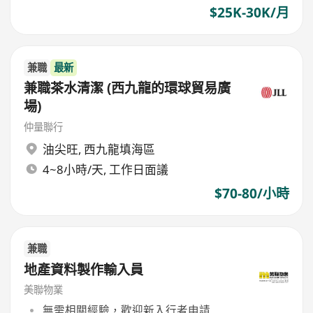
$25K-30K/月
兼職
最新
兼職茶水清潔 (西九龍的環球貿易廣
場)
仲量聯行
油尖旺
,
西九龍填海區
4~8小時/天, 工作日面議
$70-80/小時
兼職
地產資料製作輸入員
美聯物業
無需相關經驗，歡迎新入行者申請