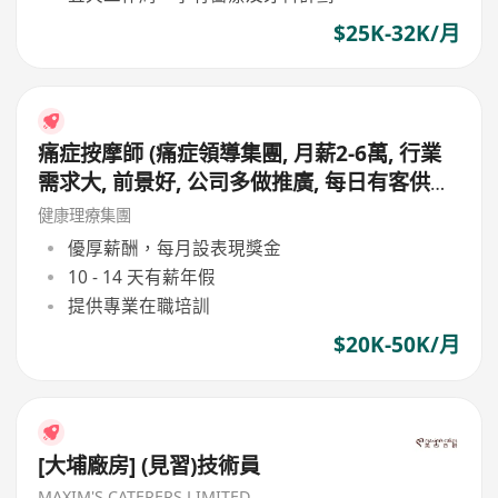
$25K-32K/月
痛症按摩師 (痛症領導集團, 月薪2-6萬, 行業
需求大, 前景好, 公司多做推廣, 每日有客供應,
無需自己搵客, 會同顧問夾單, 適合追求專業
健康理療集團
人士申請)
優厚薪酬，每月設表現獎金
10 - 14 天有薪年假
提供專業在職培訓
$20K-50K/月
[大埔廠房] (見習)技術員
MAXIM'S CATERERS LIMITED