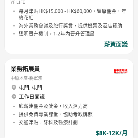
YF LIFE
每月津貼HK$15,000 - HK$60,000，豐厚佣金，年
終花紅
海外業務會議及旅行獎賞，提供機票及酒店贊助
透明晉升機制，1-2年內晉升管理層
薪資面議
業務拓展員
中原地產-將軍澳
屯門
,
屯門
工作日面議
底薪連佣金及獎金，收入潛力高
提供免費專業課堂，協助考取牌照
交通津貼，牙科及醫療計劃
$8K-12K/月