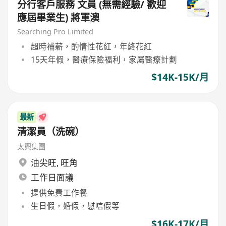
分行客戶服務 文員 (無需經驗/ 歡迎
應屆畢業生) 將軍澳
Searching Pro Limited
超時補薪，酌情性花紅，年終花紅
15天年假，醫療保險福利，家屬醫療計劃
$14K-15K/月
最新
清潔員（洗碗）
太興集團
油尖旺
,
旺角
工作日面議
提供免費工作餐
生日假，婚假，慰唁假等
$16K-17K/月