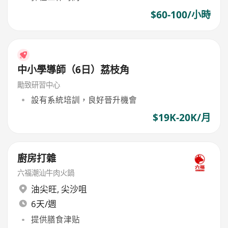
$60-100/小時
中小學導師（6日）荔枝角
勵致研習中心
設有系統培訓，良好晉升機會
$19K-20K/月
廚房打雜
六福潮汕牛肉火鍋
油尖旺
,
尖沙咀
6天/週
提供膳食津贴