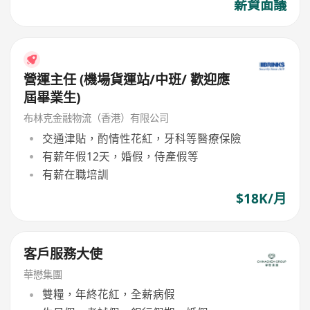
薪資面議
營運主任 (機場貨運站/中班/ 歡迎應
屆畢業生)
布林克金融物流（香港）有限公司
交通津貼，酌情性花紅，牙科等醫療保險
有薪年假12天，婚假，侍產假等
有薪在職培訓
$18K/月
客戶服務大使
華懋集團
雙糧，年終花紅，全薪病假