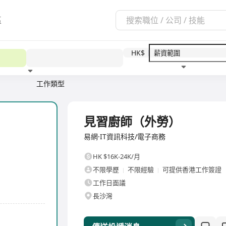
區
HK$
工作類型
教育程度
福利待遇
全職
見習廚師（外勞）
易網·IT資訊科技/電子商務
HK $16K-24K/月
不限學歷
不限經驗
可提供香港工作簽證
工作日面議
長沙灣