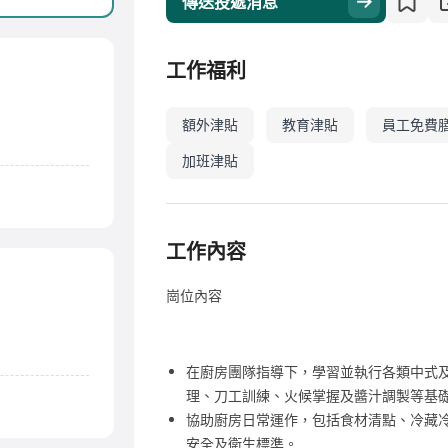
傳送投遞消息
工作福利
額外津貼
教育津貼
員工免費
加班津貼
工作內容
崗位內容
在廚房團隊指導下，學習並執行各類中式
理、刀工訓練、火候掌握及醬汁調製等基
協助廚房日常運作，包括食材清點、冷藏
安全及衛生標準。