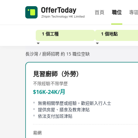
首頁
職位
專
1 個工種
1 個地點
長沙灣 / 廚師招聘
約 15 職位空缺
經驗
見習廚師（外勞）
不限經驗
不限學歷
$16K-24K/月
無需相關學歷或經驗，歡迎新入行人士
提供房屋、膳食及教育津貼
依法支付加班津貼
易網