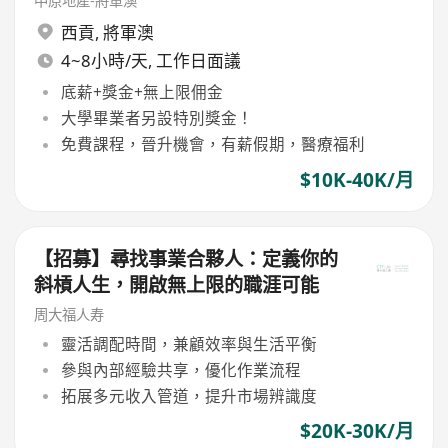
中原地產-將軍澳
西貢
,
將軍澳
4~8小時/天, 工作日面議
底薪+獎金+無上限佣金
大學畢業者另設特別獎金！
免費課程，晉升機會，有薪假期，醫療福利
$10K-40K/月
【招募】尋找事業合夥人：定義你的
斜槓人生，開啟無上限的職涯可能
周大福人寿
靈活調配時間，兼顧效率與生活平衡
參與內部經驗共享，優化作業流程
拓展多元收入管道，提升市場辨識度
$20K-30K/月