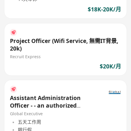
$18K-20K/月
Project Officer (Wifi Service, 無需IT背景,
20k)
Recruit Express
$20K/月
Assistant Administration
Officer - - an authorized
Financial Institution
Global Executive
五天工作周
銀行假