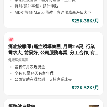
特别/额外事假，額外津貼
MDRT導師 Marco 帶教，專注服務高淨值客戶
$25K-38K/月
痛症按摩師 (痛症領導集團, 月薪2-6萬, 行業
需求大, 前景好, 公司服務專業, 分工合作, 有
專業同事協助見客, 適合追求更專業人士申請)
健康理療集團
設有每月表現獎金
享有10至14天有薪年假
公司資助在職培訓，支持專業成長
$22K-52K/月
經驗健身教練