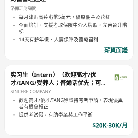
洛菲理財顧問
每月津貼高達港幣5萬元，優厚佣金及花紅
全面培訓，支援考取保險中介人牌照，完善晉升階
梯
14天有薪年假，人壽保障及醫療福利
薪資面議
实习生（Intern）（欢迎高才/优
才/IANG/受养人；普通话优先；可
转正/续签）
SINCERE COMPANY
歡迎高才/優才/IANG簽證持有者申請，表現優異
者有機會轉正
提供考試假，有助學業與工作平衡
$20K-30K/月