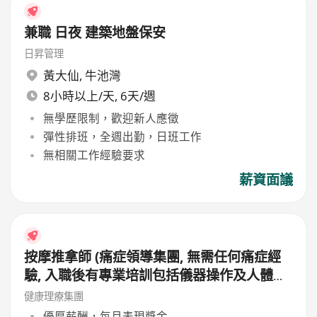
兼職 日夜 建築地盤保安
日昇管理
黃大仙
,
牛池灣
8小時以上/天, 6天/週
無學歷限制，歡迎新人應徵
彈性排班，全週出勤，日班工作
無相關工作經驗要求
薪資面議
按摩推拿師 (痛症領導集團, 無需任何痛症經
驗, 入職後有專業培訓包括儀器操作及人體經
絡等, 培訓費用全免, 可提升自己儀器技術及
健康理療集團
知識)
優厚薪酬，每月表現獎金